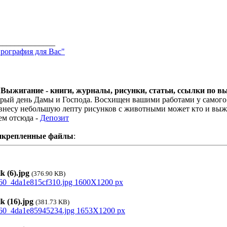
______________
рография для Вас"
 Выжигание - книги, журналы, рисунки, статьи, ссылки по 
рый день Дамы и Господа. Восхищен вашими работами у самого р
внесу небольшую лепту рисунков с животными может кто и выж
ем отсюда -
Депозит
икрепленные файлы
:
k (6).jpg
(376.90 KB)
k (16).jpg
(381.73 KB)