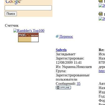
l
l
Счетчик
Перенос
Solyris
Re:
Заглядывает
Иск
Зарегистрирован:
Наз
12/08/2009 11:41
87I
Из:
Украина.Николаев
дер
Група:
htt
Зарегистрированные
пользователи
Сообщений:
35
Авт
Наз
Изд
Год
Фор
Раз