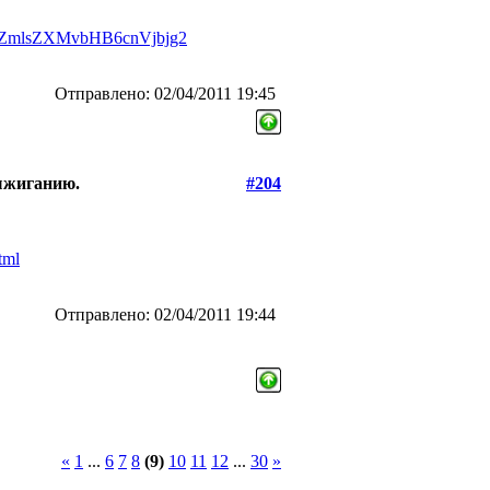
0vZmlsZXMvbHB6cnVjbjg2
Отправлено: 02/04/2011 19:45
выжиганию.
#204
tml
Отправлено: 02/04/2011 19:44
«
1
...
6
7
8
(9)
10
11
12
...
30
»