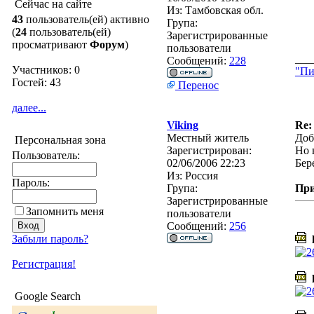
Сейчас на сайте
Из:
Тамбовская обл.
43
пользователь(ей) активно
Група:
(
24
пользователь(ей)
Зарегистрированные
просматривают
Форум
)
пользователи
___
Сообщений:
228
Участников: 0
"Пи
Гостей: 43
Перенос
далее...
Viking
Re:
Местный житель
Доб
Персональная зона
Зарегистрирован:
Но 
Пользователь:
02/06/2006 22:23
Бер
Из:
Россия
Пароль:
Група:
Пр
Зарегистрированные
Запомнить меня
пользователи
Сообщений:
256
Забыли пароль?
l
Регистрация!
l
Google Search