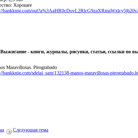
ество: Хорошее
p://bankknig.com/out?a%3AaHR0cDovL2RlcG9zaXRmaWxlcy5jb2
 Выжигание - книги, журналы, рисунки, статьи, ссылки по 
os Maravillosas. Pirograbado
p://bankknig.com/sdelai_sam/132138-manos-maravillosas-pirograbado.h
ма
Следующая тема