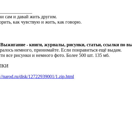
______________
и сам и давай жить другим.
орить, как чувствую и жить, как говорю.
 Выжигание - книги, журналы, рисунки, статьи, ссылки по 
ралось немного, принимайте. Если понравиться ещё выдам.
ти все рисунки и немного фото. Более 500 шт. 135 мб.
ЛКИ
://narod.ru/disk/12722939001/1.zip.html
______________