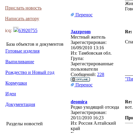
Жив
Прислать новость
Гов
Перенос
Написать автору
icq:
63920755
Jazzprom
Re:
Местный житель
Спа
Зарегистрирован:
База объектов и документов
16/09/2010 13:16
Готовые изделия
Из:
Тамбовская обл.
Група:
Выпиливание
Зарегистрированные
пользователи
Рождество и Новый год
___
Сообщений:
228
"Пи
Кормушки
Перенос
Идеи
deomira
Re:
Документация
Редко уходящий отсюда
вот.
Зарегистрирован:
20/11/2010 16:23
Пр
Из:
Россия Алтайский
Разделы новостей
край