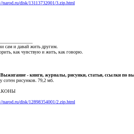
://narod.ru/disk/13113732001/3.zip.html
______________
и сам и давай жить другим.
орить, как чувствую и жить, как говорю.
 Выжигание - книги, журналы, рисунки, статьи, ссылки по 
у сотен рисунков. 79,2 мб.
АКОНЫ
://narod.ru/disk/12898354001/2.zip.html