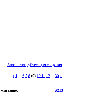
Зарегистрируйтесь для создания
«
1
...
6
7
8
(9)
10
11
12
...
30
»
выжиганию.
#213