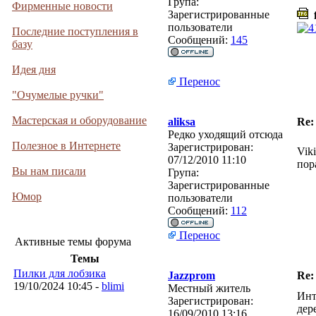
Група:
Фирменные новости
Зарегистрированные
f
пользователи
Последние поступления в
Сообщений:
145
базу
Идея дня
Перенос
"Очумелые ручки"
Мастерская и оборудование
aliksa
Re:
Редко уходящий отсюда
Полезное в Интернете
Зарегистрирован:
Vik
07/12/2010 11:10
пор
Вы нам писали
Група:
Зарегистрированные
Юмор
пользователи
Сообщений:
112
Перенос
Активные темы форума
Темы
Пилки для лобзика
Jazzprom
Re:
19/10/2024 10:45 -
blimi
Местный житель
Инт
Зарегистрирован:
дер
16/09/2010 13:16