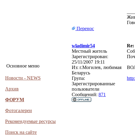
___
Жив
Гов
Перенос
wladimir54
Re:
Местный житель
Соб
Зарегистрирован:
Поч
25/11/2007 19:11
Основное меню
Из:
г.Могилев, любимая
ВО
Беларусь
Новости - NEWS
Група:
http
Зарегистрированные
Архив
пользователи
Сообщений:
871
ФОРУМ
Фотогалереи
Рекомендуемые ресурсы
Поиск на сайте
___