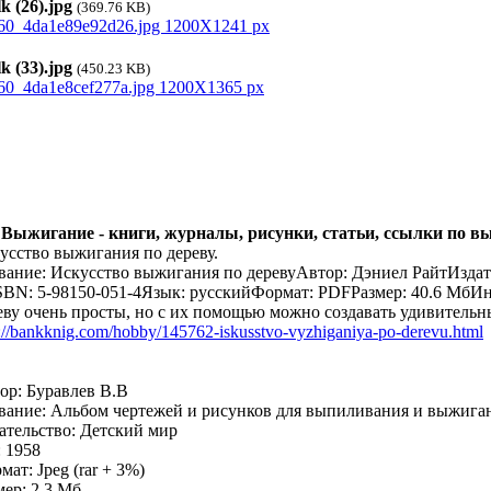
k (26).jpg
(369.76 KB)
k (33).jpg
(450.23 KB)
 Выжигание - книги, журналы, рисунки, статьи, ссылки по 
усство выжигания по дереву.
вание: Искусство выжигания по деревуАвтор: Дэниел РайтИздат
SBN: 5-98150-051-4Язык: русскийФормат: PDFРазмер: 40.6 МбИ
еву очень просты, но с их помощью можно создавать удивительн
p://bankknig.com/hobby/145762-iskusstvo-vyzhiganiya-po-derevu.html
ор: Буравлев В.В
вание: Альбом чертежей и рисунков для выпиливания и выжига
ательство: Детский мир
: 1958
мат: Jpeg (rar + 3%)
мер: 2,3 Мб