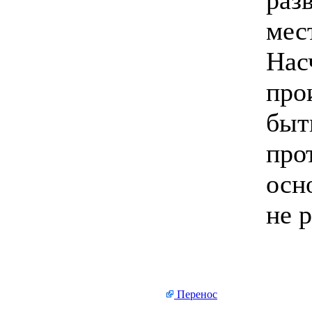
раз
мест
Нас
про
быт
про
осн
не 
Перенос