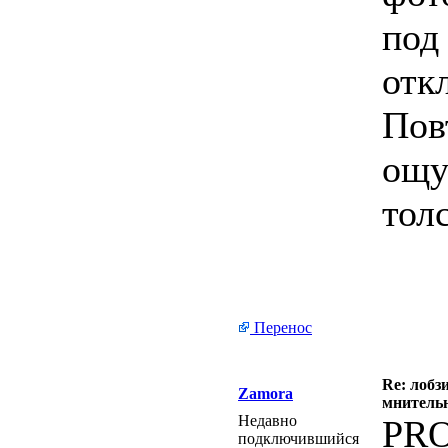
под
отк
Пов
ощу
тол
Перенос
Re: лобз
Zamora
мнитель
Недавно
PRO
подключившийся