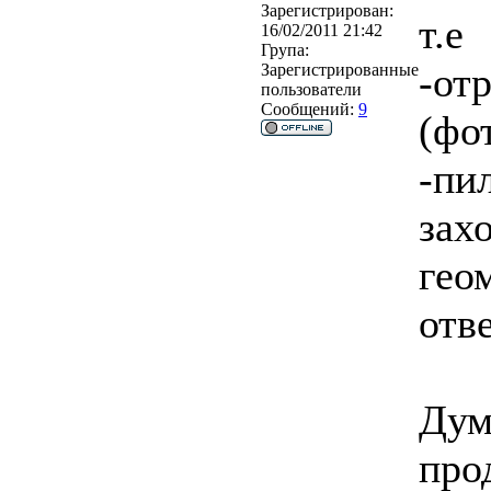
Зарегистрирован:
т.е
16/02/2011 21:42
Група:
-от
Зарегистрированные
пользователи
Сообщений:
9
(фо
-пи
зах
гео
отве
Дум
про