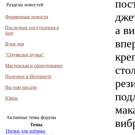
пос
Разделы новостей
дже
Фирменные новости
а в
Последние поступления в
базу
впе
Идея дня
кре
"Очумелые ручки"
Мастерская и оборудование
сто
Полезное в Интернете
рез
Вы нам писали
под
Юмор
мак
Активные темы форума
виб
Темы
Пилки для лобзика