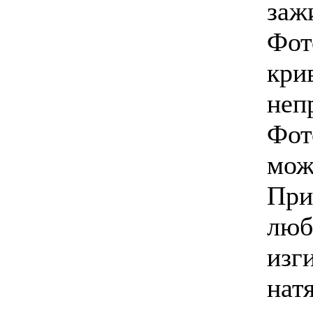
заж
Фот
кри
неп
Фот
мож
При
люб
изги
нат