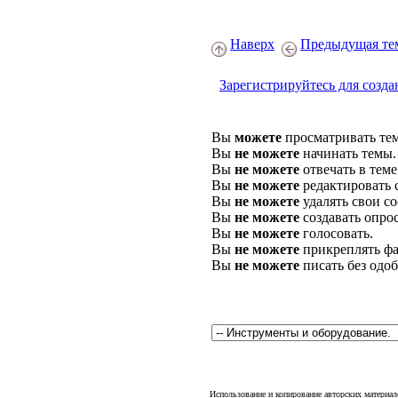
Наверх
Предыдущая те
Зарегистрируйтесь для созда
Вы
можете
просматривать те
Вы
не можете
начинать темы.
Вы
не можете
отвечать в теме
Вы
не можете
редактировать 
Вы
не можете
удалять свои с
Вы
не можете
создавать опро
Вы
не можете
голосовать.
Вы
не можете
прикреплять фа
Вы
не можете
писать без одо
Использование и копирование авторских материало