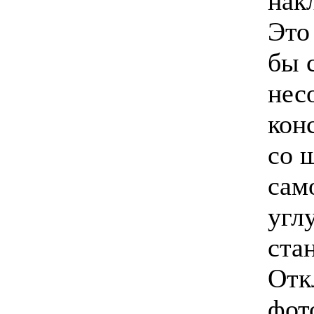
нак
Это
бы 
нес
кон
со 
сам
угл
ста
Отк
фот