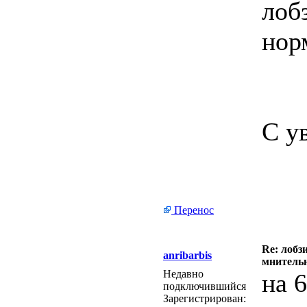
лоб
нор
С у
Перенос
Re: лобз
anribarbis
мнитель
Недавно
на 
подключившийся
Зарегистрирован: