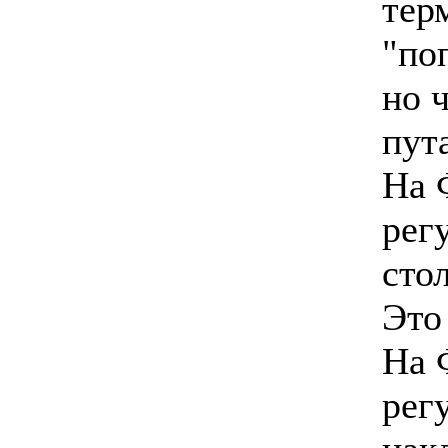
тер
"по
но 
пут
На 
рег
сто
Это
На 
рег