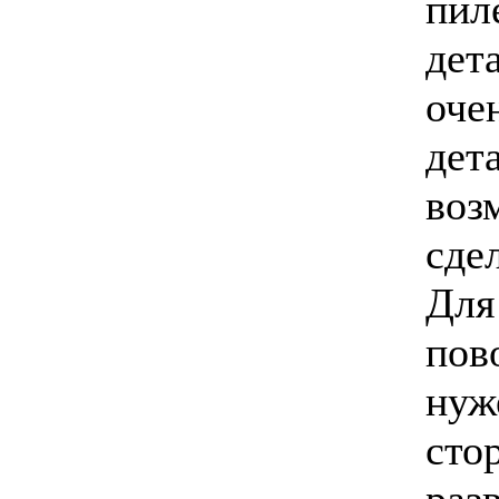
пил
дет
оче
дета
воз
сде
Для
пов
нуж
стор