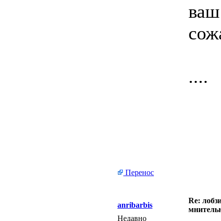
ваш
сож
....
Перенос
Re: лобз
anribarbis
мнитель
Недавно