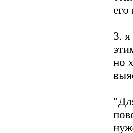
его
3. я
эти
но 
выя
"Дл
пов
нуж