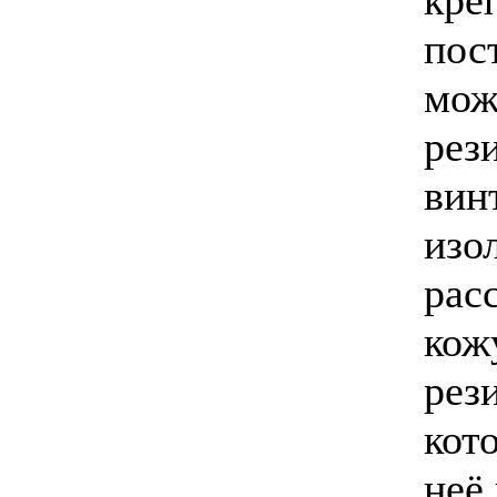
кре
пос
мож
рез
вин
изо
рас
кож
рез
кот
неё