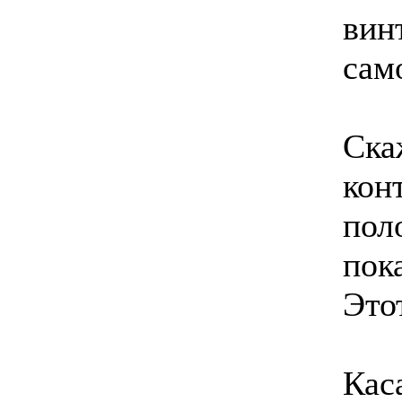
вин
сам
Ска
кон
пол
пок
Это
Кас