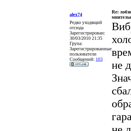
Re: лобз
alex74
мнитель
Редко уходящий
Виб
отсюда
Зарегистрирован:
хол
30/03/2010 21:35
Група:
вре
Зарегистрированные
пользователи
Сообщений:
103
не 
Зна
сба
обр
гар
не 