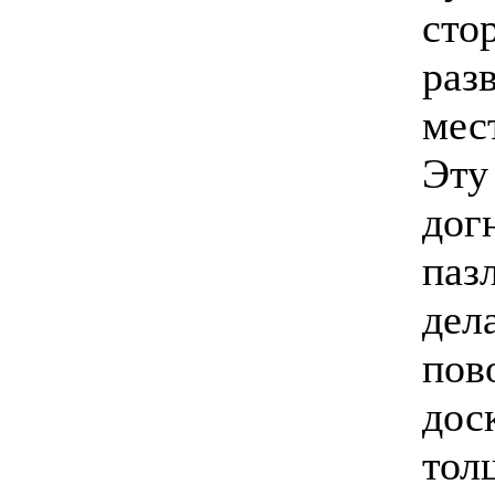
стор
раз
мест
Эту
дог
паз
дел
пов
дос
тол