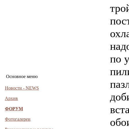
тро
пос
охл
над
по 
пил
Основное меню
паз
Новости - NEWS
доб
Архив
вст
ФОРУМ
обо
Фотогалереи