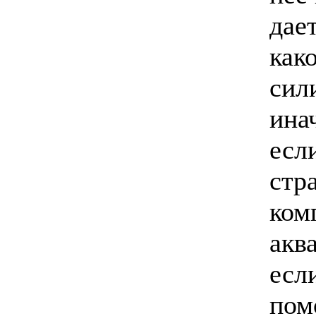
дае
как
сил
ина
есл
стр
ком
акв
есл
пом