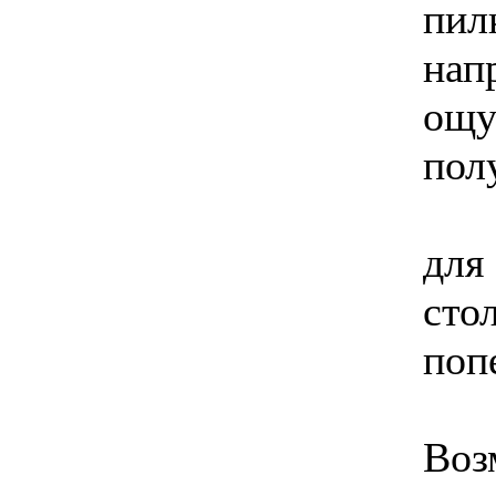
пил
нап
ощу
пол
для
сто
поп
Воз