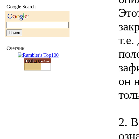
Google Search
Это
зак
т.е.
Счетчик
пол
заф
он 
тол
2. 
озна