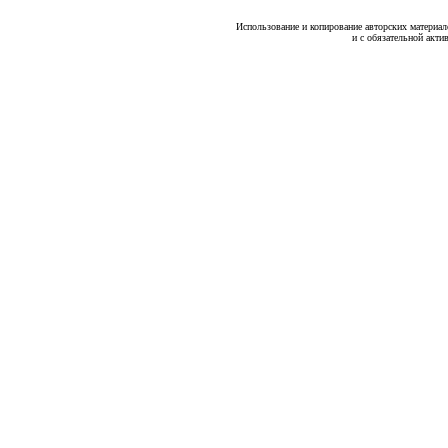
Использование и копирование авторских материало
и с обязательной акти