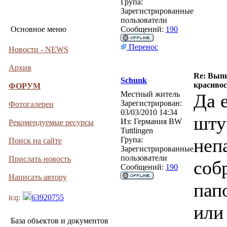
Група:
Зарегистрированные
пользователи
Основное меню
Сообщений:
190
Перенос
Новости - NEWS
Архив
Re: Выпи
Schunk
красивос
ФОРУМ
Местный житель
Да 
Зарегистрирован:
Фотогалереи
03/03/2010 14:34
шту
Из:
Германия BW
Рекомендуемые ресурсы
Tuttlingen
неп
Група:
Поиск на сайте
Зарегистрированные
пользователи
Прислать новость
соб
Сообщений:
190
Написать автору
пап
icq:
63920755
или
База объектов и документов