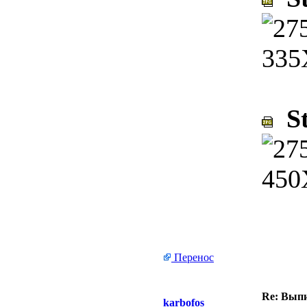
St
Перенос
Re: Выпи
karbofos