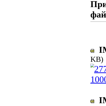
При
фа
IM
KB)
IM