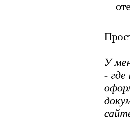
оте
Прос
У ме
- где
офор
доку
сайт