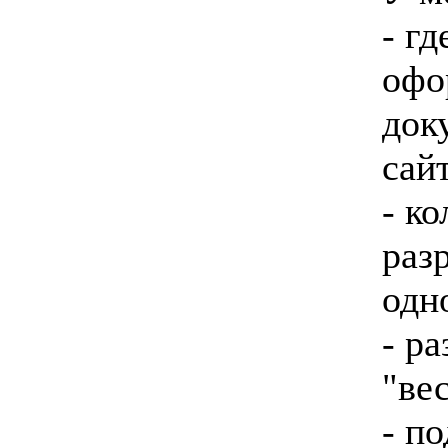
- г
офо
док
сай
- к
раз
одн
- р
"ве
- п