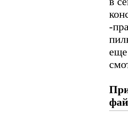
в с
кон
-пр
пил
еще
смо
При
фа