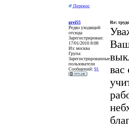
Перенос
grei55
Re: труд
Редко уходящий
Ува
отсюда
Зарегистрирован:
Ваш
17/01/2010 8:08
Из:
москва
вык
Група:
Зарегистрированные
пользователи
вас 
Сообщений:
91
учи
раб
неб
бла