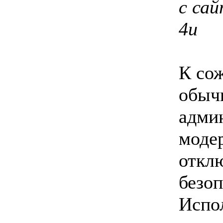
с сай
4u
К со
обыч
адми
моде
откл
безоп
Испо