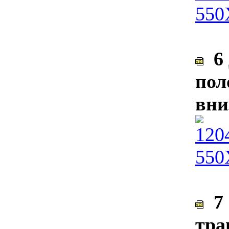
6 
пол
вни
7 
тра