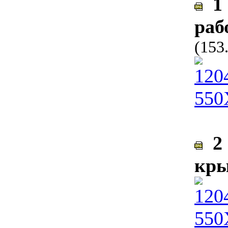
1 
раб
(153
2 
кры