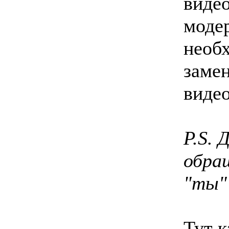
виде
моде
необ
замен
видео
P.S. 
обра
"ты"
Тут 