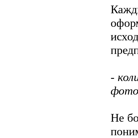
Кажд
офор
исход
пред
- ко
фото
Не б
пони