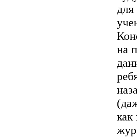
для
уче
Кон
на 
дан
реб
наза
(да
как 
жур