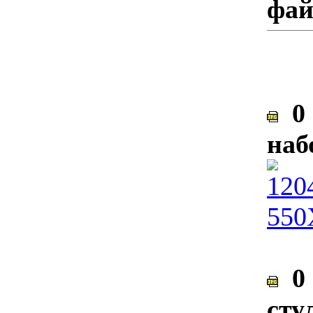
фа
0 
наб
0 
сту