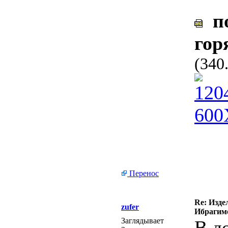
по
гор
(340
Перенос
Re: Изде
zufer
Ибрагимо
Заглядывает
В д