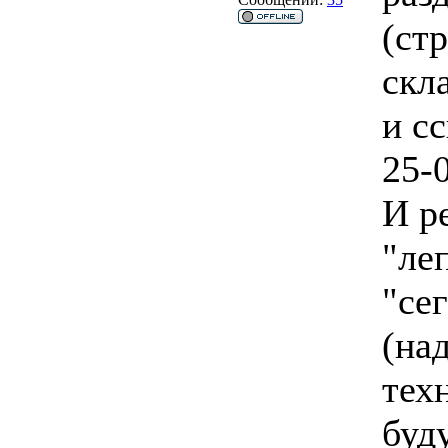
(стр
скл
и с
25-
И р
"ле
"се
(на
тех
буд