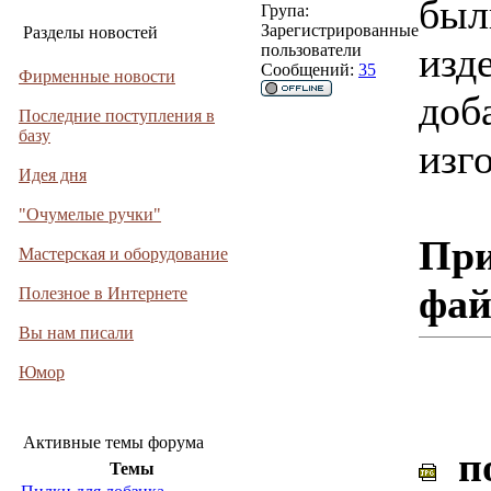
был
Група:
Зарегистрированные
Разделы новостей
изд
пользователи
Сообщений:
35
Фирменные новости
доб
Последние поступления в
базу
изг
Идея дня
"Очумелые ручки"
При
Мастерская и оборудование
фа
Полезное в Интернете
Вы нам писали
Юмор
Активные темы форума
по
Темы