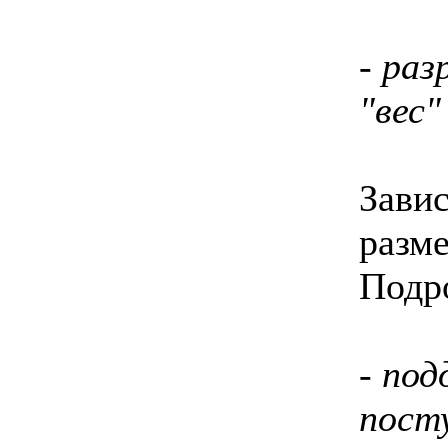
- ра
"вес
Завис
разм
Подр
- по
пост