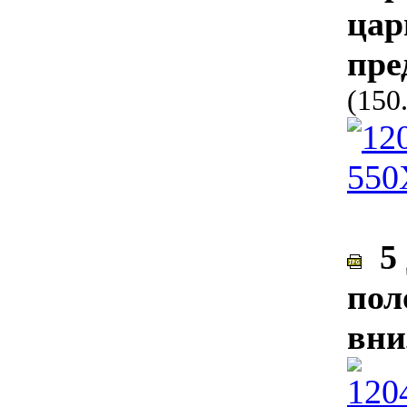
цар
пре
(150
5 
пол
вни