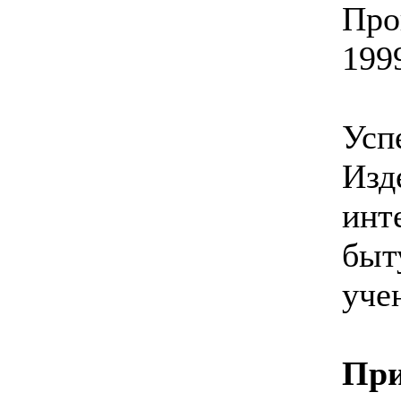
Про
1999
Усп
Изд
инт
быт
уче
При