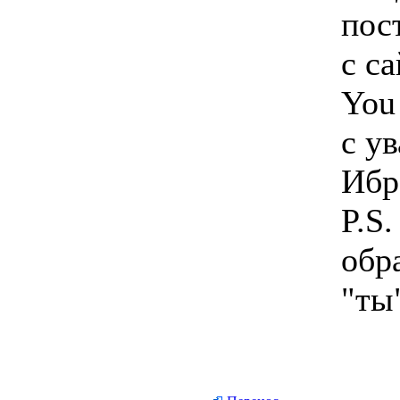
пос
с са
You
с у
Ибр
P.S
обр
"ты