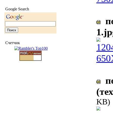
Google Search
по
1.jp
Счетчик
по
(те
KB)