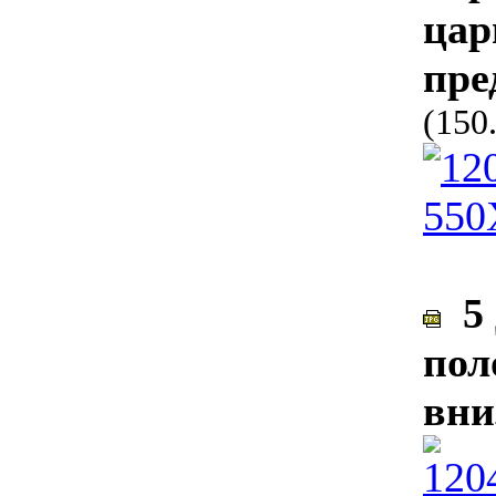
цар
пре
(150
5 
пол
вни