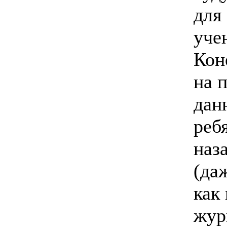
для
уче
Кон
на 
дан
реб
наза
(да
как 
жур