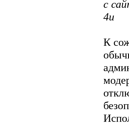
с сай
4u
К со
обыч
адми
моде
откл
безоп
Испо