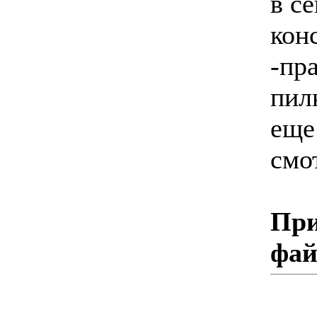
в с
кон
-пр
пил
еще
смо
При
фа