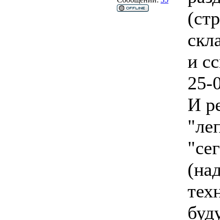
(стр
скл
и с
25-
И р
"ле
"се
(на
тех
буд