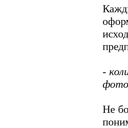
Кажд
офор
исход
пред
- ко
фото
Не б
пони