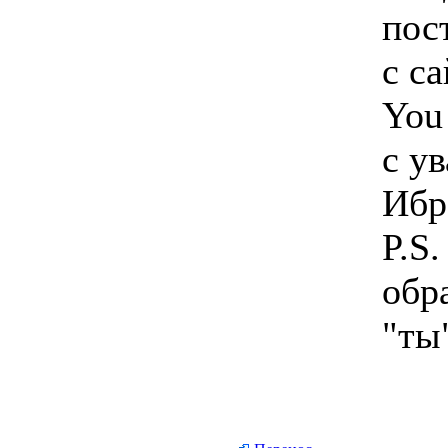
пос
с са
You
с у
Ибр
P.S
обр
"ты