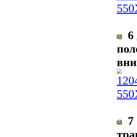
6 
пол
вни
7 
тра