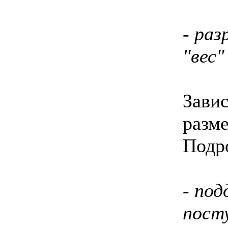
- ра
"вес
Завис
разм
Подр
- по
пост