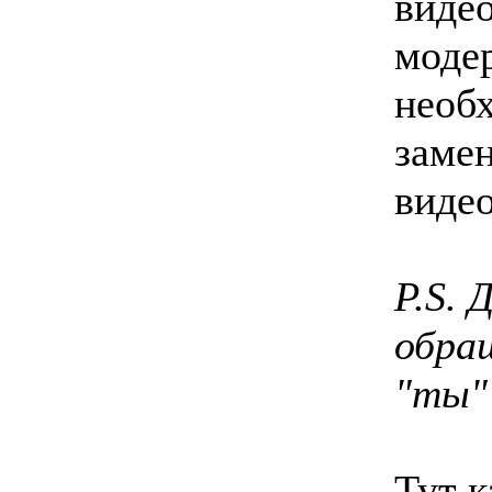
виде
моде
необ
замен
видео
P.S. 
обра
"ты"
Тут 