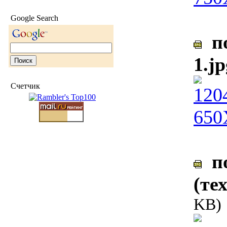
Google Search
по
1.jp
Счетчик
по
(те
KB)