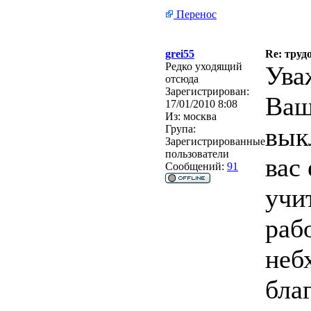
Перенос
grei55
Re: труд
Редко уходящий
Ува
отсюда
Зарегистрирован:
Ваш
17/01/2010 8:08
Из:
москва
вык
Група:
Зарегистрированные
пользователи
вас 
Сообщений:
91
учи
раб
неб
бла