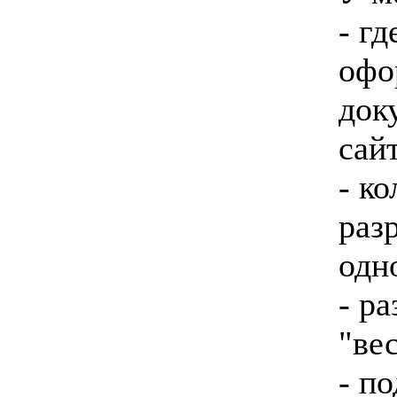
- г
офо
док
сай
- к
раз
одн
- р
"ве
- п