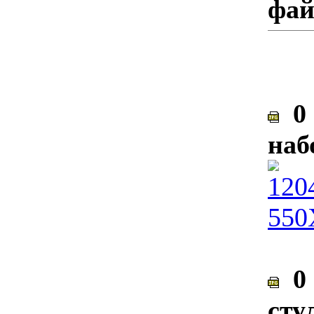
фа
0 
наб
0 
сту