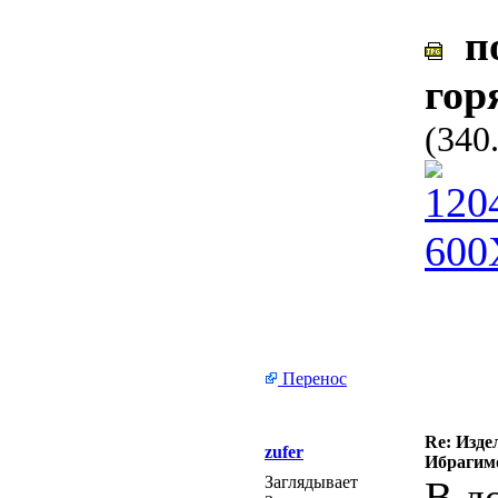
по
гор
(340
Перенос
Re: Изде
zufer
Ибрагимо
Заглядывает
В д