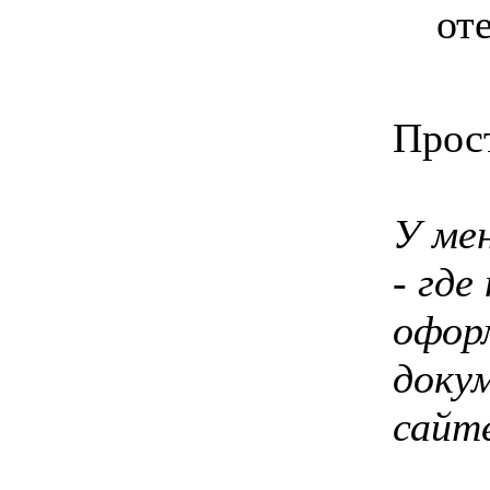
оте
Прос
У ме
- где
офор
доку
сайт