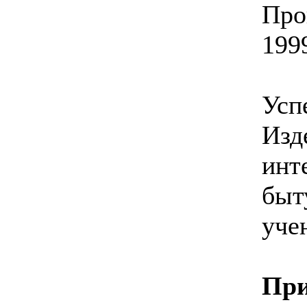
Про
1999
Усп
Изд
инт
быт
уче
При