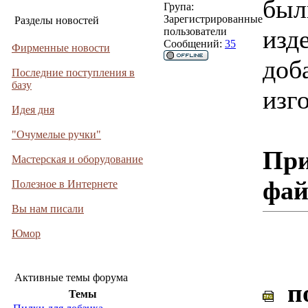
был
Група:
Зарегистрированные
Разделы новостей
изд
пользователи
Сообщений:
35
Фирменные новости
доб
Последние поступления в
базу
изг
Идея дня
"Очумелые ручки"
При
Мастерская и оборудование
фа
Полезное в Интернете
Вы нам писали
Юмор
Активные темы форума
по
Темы