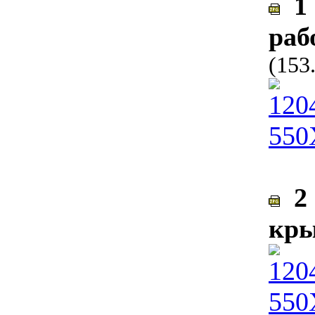
1 
раб
(153
2 
кры