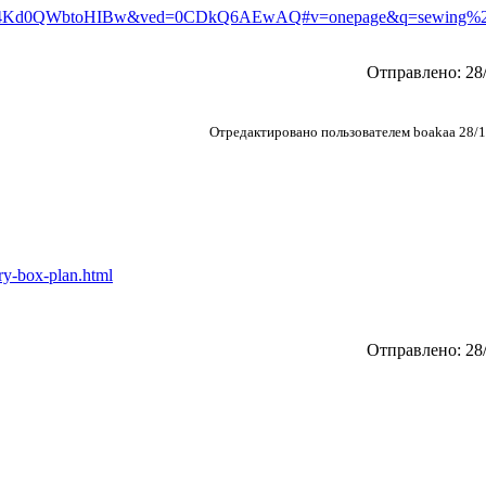
4Kd0QWbtoHIBw&ved=0CDkQ6AEwAQ#v=onepage&q=sewing%20
Отправлено: 28/
Отредактировано пользователем boakaa 28/1
ry-box-plan.html
Отправлено: 28/