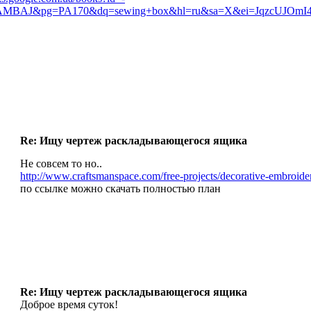
MBAJ&pg=PA170&dq=sewing+box&hl=ru&sa=X&ei=JqzcUJOmI
Re: Ищу чертеж раскладывающегося ящика
Не совсем то но..
http://www.craftsmanspace.com/free-projects/decorative-embroide
по ссылке можно скачать полностью план
Re: Ищу чертеж раскладывающегося ящика
Доброе время суток!