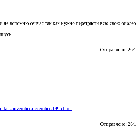
о и не вспомню сейчас так как нужно перетрясти всю свою библе
ишусь.
Отправлено: 26/1
worker-november-december-1995.html
Отправлено: 26/1