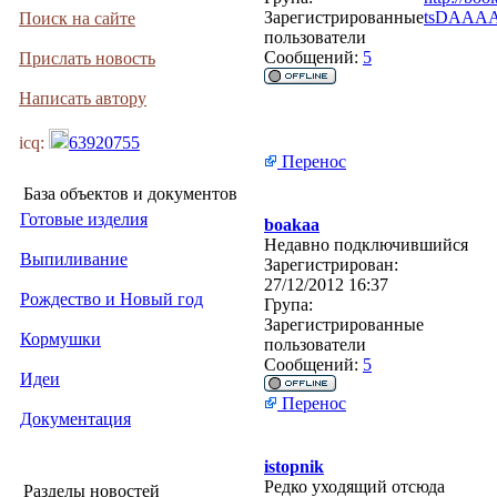
Зарегистрированные
tsDAAAA
Поиск на сайте
пользователи
Сообщений:
5
Прислать новость
Написать автору
icq:
63920755
Перенос
База объектов и документов
Готовые изделия
boakaa
Недавно подключившийся
Выпиливание
Зарегистрирован:
27/12/2012 16:37
Рождество и Новый год
Група:
Зарегистрированные
Кормушки
пользователи
Сообщений:
5
Идеи
Перенос
Документация
istopnik
Редко уходящий отсюда
Разделы новостей