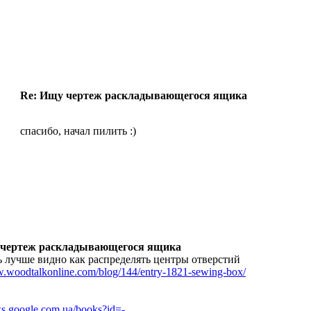
Re: Ищу чертеж раскладывающегося ящика
спасибо, начал пилить :)
 чертеж раскладывающегося ящика
сь лучше видно как распределять центры отверстий
w.woodtalkonline.com/blog/144/entry-1821-sewing-box/
oks.google.com.ua/books?id=-