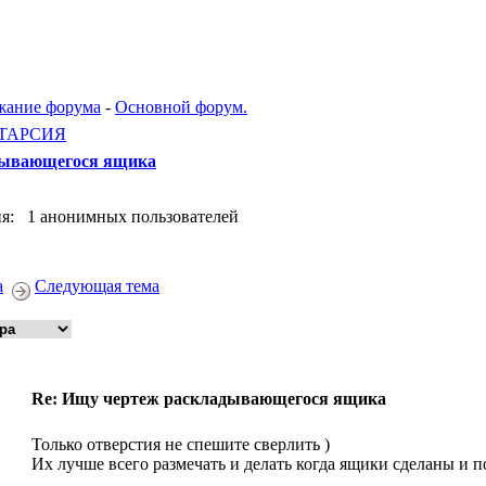
жание форума
-
Основной форум.
ТАРСИЯ
дывающегося ящика
я: 1 анонимных пользователей
а
Следующая тема
Re: Ищу чертеж раскладывающегося ящика
Только отверстия не спешите сверлить )
Их лучше всего размечать и делать когда ящики сделаны и п