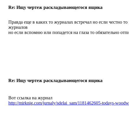
Re: Ищу чертеж раскладывающегося ящика
Правда еще в каких то журналах встречал но если честно т
журналов
но если вспомню или попадется на глаза то обязательно отп
Re: Ищу чертеж раскладывающегося ящика
Вот ссылка на журнал
http://mirknig.com/jurnaly/sdelai_sam/1181462605-todays-wood