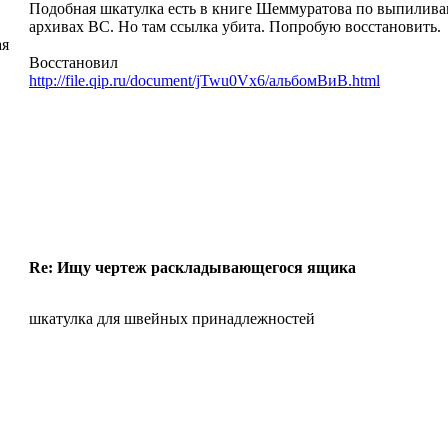
Подобная шкатулка есть в книге Шеммуратова по выпиливан
архивах ВС. Но там ссылка убита. Попробую восстановить.
ая
Восстановил
http://file.qip.ru/document/jTwu0Vx6/альбомВиВ.html
Re: Ищу чертеж раскладывающегося ящика
шкатулка для швейных принадлежностей