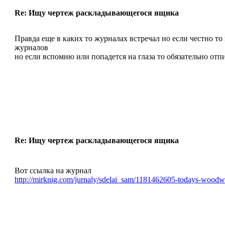
Re: Ищу чертеж раскладывающегося ящика
Правда еще в каких то журналах встречал но если честно т
журналов
но если вспомню или попадется на глаза то обязательно отп
Re: Ищу чертеж раскладывающегося ящика
Вот ссылка на журнал
http://mirknig.com/jurnaly/sdelai_sam/1181462605-todays-wood