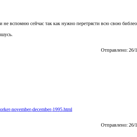
о и не вспомню сейчас так как нужно перетрясти всю свою библе
ишусь.
Отправлено: 26/1
worker-november-december-1995.html
Отправлено: 26/1