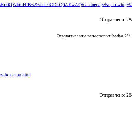
4Kd0QWbtoHIBw&ved=0CDkQ6AEwAQ#v=onepage&q=sewing%20
Отправлено: 28/
Отредактировано пользователем boakaa 28/1
ry-box-plan.html
Отправлено: 28/