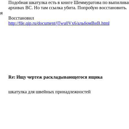
Подобная шкатулка есть в книге Шеммуратова по выпиливан
архивах ВС. Но там ссылка убита. Попробую восстановить.
ая
Восстановил
http://file.qip.ru/document/jTwu0Vx6/альбомВиВ.html
Re: Ищу чертеж раскладывающегося ящика
шкатулка для швейных принадлежностей