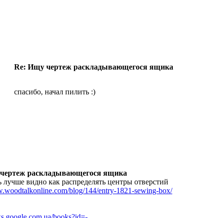
Re: Ищу чертеж раскладывающегося ящика
спасибо, начал пилить :)
 чертеж раскладывающегося ящика
сь лучше видно как распределять центры отверстий
w.woodtalkonline.com/blog/144/entry-1821-sewing-box/
oks.google.com.ua/books?id=-