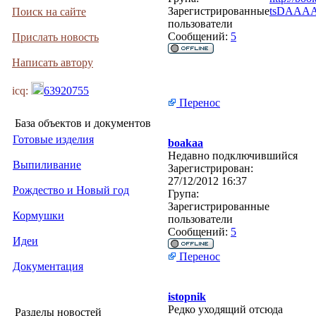
Зарегистрированные
tsDAAAA
Поиск на сайте
пользователи
Сообщений:
5
Прислать новость
Написать автору
icq:
63920755
Перенос
База объектов и документов
Готовые изделия
boakaa
Недавно подключившийся
Выпиливание
Зарегистрирован:
27/12/2012 16:37
Рождество и Новый год
Група:
Зарегистрированные
Кормушки
пользователи
Сообщений:
5
Идеи
Перенос
Документация
istopnik
Редко уходящий отсюда
Разделы новостей