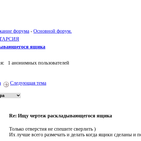
жание форума
-
Основной форум.
ТАРСИЯ
дывающегося ящика
я: 1 анонимных пользователей
а
Следующая тема
Re: Ищу чертеж раскладывающегося ящика
Только отверстия не спешите сверлить )
Их лучше всего размечать и делать когда ящики сделаны и п