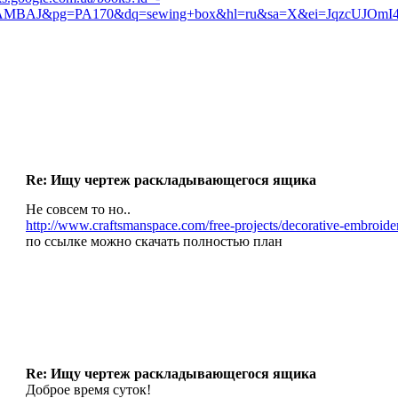
MBAJ&pg=PA170&dq=sewing+box&hl=ru&sa=X&ei=JqzcUJOmI
Re: Ищу чертеж раскладывающегося ящика
Не совсем то но..
http://www.craftsmanspace.com/free-projects/decorative-embroide
по ссылке можно скачать полностью план
Re: Ищу чертеж раскладывающегося ящика
Доброе время суток!