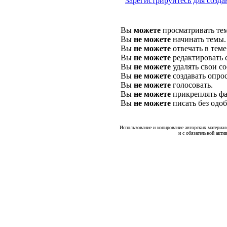
Зарегистрируйтесь для созда
Вы
можете
просматривать те
Вы
не можете
начинать темы.
Вы
не можете
отвечать в теме
Вы
не можете
редактировать 
Вы
не можете
удалять свои с
Вы
не можете
создавать опро
Вы
не можете
голосовать.
Вы
не можете
прикреплять фа
Вы
не можете
писать без одо
Использование и копирование авторских материало
и с обязательной акти