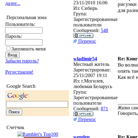
23/11/2010 16:06
далее...
рисунки 
Из:
Сибирь
для разн
Група:
Персональная зона
Зарегистрированные
Пользователь:
пользователи
Сообщений:
548
Пароль:
Перенос
Запомнить меня
wladimir54
Re: Кни
Забыли пароль?
Местный житель
Во волна
Зарегистрирован:
опять та
Регистрация!
25/11/2007 19:11
Как всё
Из:
г.Могилев,
Google Search
любимая Беларусь
Група:
Зарегистрированные
________
пользователи
Живи сам
Сообщений:
871
Говорить,
Перенос
Счетчик
wenden
Re: Кни