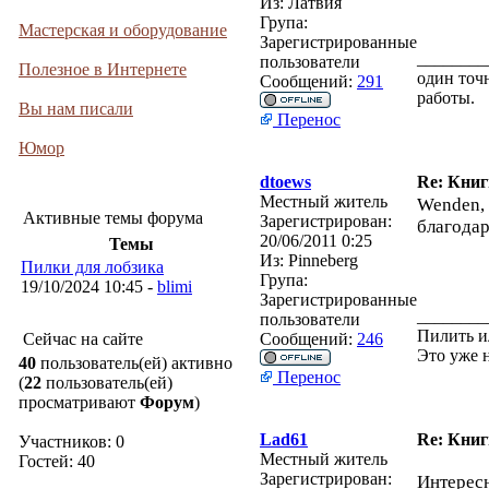
Из:
Латвия
Група:
Мастерская и оборудование
Зарегистрированные
________
пользователи
Полезное в Интернете
один точн
Сообщений:
291
работы.
Вы нам писали
Перенос
Юмор
dtoews
Re: Кни
Местный житель
Wenden,
Активные темы форума
Зарегистрирован:
благодар
20/06/2011 0:25
Темы
Из:
Pinneberg
Пилки для лобзика
Група:
19/10/2024 10:45 -
blimi
Зарегистрированные
________
пользователи
Пилить и
Сейчас на сайте
Сообщений:
246
Это уже 
40
пользователь(ей) активно
Перенос
(
22
пользователь(ей)
просматривают
Форум
)
Lad61
Re: Кни
Участников: 0
Местный житель
Гостей: 40
Зарегистрирован:
Интересн