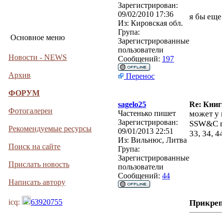
Зарегистрирован:
09/02/2010 17:36
я бы еще
Из:
Кировская обл.
Група:
Основное меню
Зарегистрированные
пользователи
Новости - NEWS
Сообщений:
197
Архив
Перенос
ФОРУМ
sagelo25
Re: Кни
Фотогалереи
Частенько пишет
может у 
Зарегистрирован:
SSW&C n
Рекомендуемые ресурсы
09/01/2013 22:51
33, 34, 4
Из:
Вильнюс, Литва
Поиск на сайте
Група:
Зарегистрированные
Прислать новость
пользователи
Сообщений:
44
Написать автору
icq:
63920755
Прикре