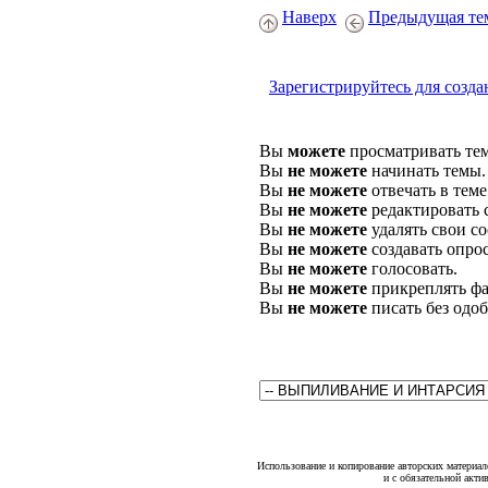
Наверх
Предыдущая те
Зарегистрируйтесь для созда
Вы
можете
просматривать те
Вы
не можете
начинать темы.
Вы
не можете
отвечать в теме
Вы
не можете
редактировать 
Вы
не можете
удалять свои с
Вы
не можете
создавать опро
Вы
не можете
голосовать.
Вы
не можете
прикреплять фа
Вы
не можете
писать без одо
Использование и копирование авторских материало
и с обязательной акти