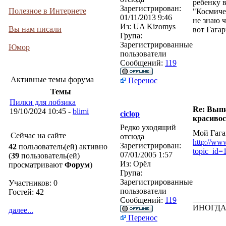
ребенку 
Зарегистрирован:
Полезное в Интернете
"Космиче
01/11/2013 9:46
не знаю 
Из:
UA Kizomys
Вы нам писали
вот Гагар
Група:
Зарегистрированные
Юмор
пользователи
Сообщений:
119
Активные темы форума
Перенос
Темы
Пилки для лобзика
Re: Выпи
19/10/2024 10:45 -
blimi
ciclop
красивос
Редко уходящий
Мой Гага
Сейчас на сайте
отсюда
http://ww
Зарегистрирован:
42
пользователь(ей) активно
topic_id
07/01/2005 1:57
(
39
пользователь(ей)
Из:
Орёл
просматривают
Форум
)
Група:
Зарегистрированные
Участников: 0
пользователи
Гостей: 42
________
Сообщений:
119
ИНОГДА
далее...
Перенос