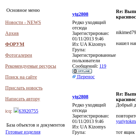
Основное меню
Re: Выпи
ytg2808
красивос
Новости - NEWS
Редко уходящий
отсюда
nikimed79
Архив
Зарегистрирован:
01/11/2013 9:46
нашел нак
ФОРУМ
Из:
UA Kizomys
Група:
Фотогалереи
Зарегистрированные
пользователи
Рекомендуемые ресурсы
Сообщений:
119
Перенос
Поиск на сайте
Прислать новость
Re: Выпи
ytg2808
Написать автору
красивос
Редко уходящий
Добрый д
отсюда
icq:
63920755
Зарегистрирован:
повторит
01/11/2013 9:46
yuriytokm
База объектов и документов
Из:
UA Kizomys
Готовые изделия
Група:
тот ящик 