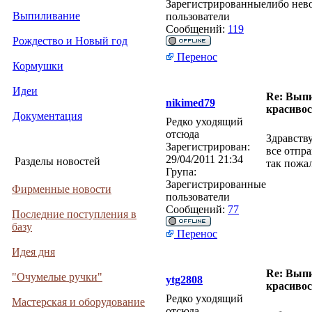
Зарегистрированные
либо нев
Выпиливание
пользователи
Сообщений:
119
Рождество и Новый год
Перенос
Кормушки
Идеи
Re: Выпи
nikimed79
красивос
Документация
Редко уходящий
отсюда
Здравств
Зарегистрирован:
все отпра
29/04/2011 21:34
Разделы новостей
так пожа
Група:
Зарегистрированные
Фирменные новости
пользователи
Сообщений:
77
Последние поступления в
базу
Перенос
Идея дня
Re: Выпи
"Очумелые ручки"
ytg2808
красивос
Редко уходящий
Мастерская и оборудование
отсюда