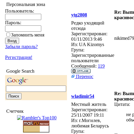
Персональная зона
Пользователь:
Re: Выпи
ytg2808
красивос
Пароль:
Редко уходящий
отсюда
Зарегистрирован:
Запомнить меня
nikimed79
01/11/2013 9:46
Из:
UA Kizomys
Забыли пароль?
Група:
Зарегистрированные
Регистрация!
пользователи
Сообщений:
119
Google Search
Перенос
Re: Выпи
wladimir54
красивос
Местный житель
Цитата:
Зарегистрирован:
Счетчик
не 
25/11/2007 19:11
объ
Из:
г.Могилев,
любимая Беларусь
Група: