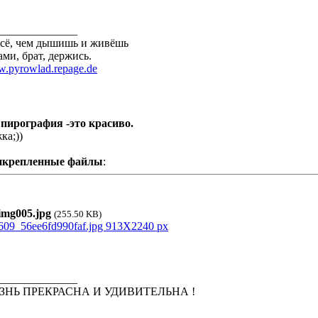
______________
всё, чем дышишь и живёшь
ами, брат, держись.
.pyrowlad.repage.de
 пирография -это красиво.
ка;))
икрепленные файлы
:
mg005.jpg
(255.50 KB)
______________
ЗНЬ ПРЕКРАСНА И УДИВИТЕЛЬНА !