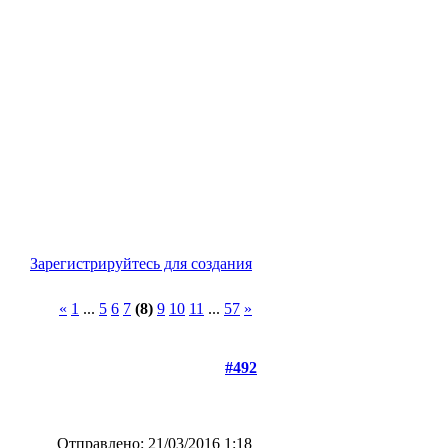
Зарегистрируйтесь для создания
«
1
...
5
6
7
(8)
9
10
11
...
57
»
#492
Отправлено: 21/03/2016 1:18