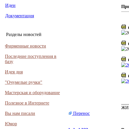
Идеи
Пр
Документация
б
Разделы новостей
б
Фирменные новости
Последние поступления в
б
базу
Идея дня
б
"Очумелые ручки"
Мастерская и оборудование
___
Полезное в Интернете
ЖИ
Вы нам писали
Перенос
Юмор