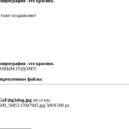
 пирография -это красиво.
 тоже поздравляю!
 пирография -это красиво.
НОВЫМ ГОДОМ!!!
икрепленные файлы
:
zFdtg3sfug.jpg
(88.19 KB)
______________