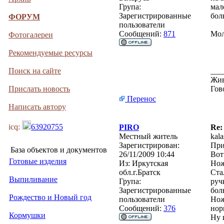
Група:
мал
Зарегистрированные
бол
ФОРУМ
пользователи
Сообщений:
871
Мол
Фотогалереи
Рекомендуемые ресурсы
Поиск на сайте
___
Жив
Прислать новость
Гов
Перенос
Написать автору
icq:
63920755
PIRO
Re:
Местный житель
kal
Зарегистрирован:
При
База объектов и документов
26/11/2009 10:44
Вот
Готовые изделия
Из:
Иркутская
Нож
обл.г.Братск
Ста
Выпиливание
Група:
руч
Зарегистрированные
бол
Рождество и Новый год
пользователи
Нож
Сообщений:
376
нор
Кормушки
Ну 