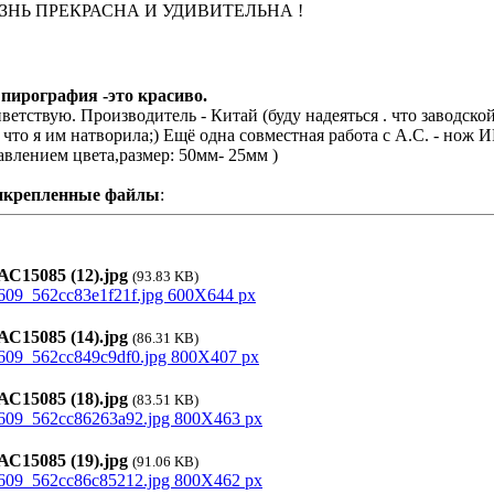
ЗНЬ ПРЕКРАСНА И УДИВИТЕЛЬНА !
 пирография -это красиво.
ветствую. Производитель - Китай (буду надеяться . что заводско
 что я им натворила;) Ещё одна совместная работа с А.С. - нож 
авлением цвета,размер: 50мм- 25мм )
икрепленные файлы
:
С15085 (12).jpg
(93.83 KB)
С15085 (14).jpg
(86.31 KB)
С15085 (18).jpg
(83.51 KB)
С15085 (19).jpg
(91.06 KB)