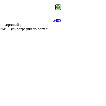
#485
й и хороший )
ИРБИС .(пирография по рогу с