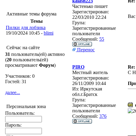
kalash223
Re:
Частенько пишет
Зарегистрирован:
Активные темы форума
Вас
22/03/2010 22:24
Темы
Група:
Пилки для лобзика
Зарегистрированные
19/10/2024 10:45 -
blimi
пользователи
Сообщений:
55
Сейчас на сайте
Перенос
31
пользователь(ей) активно
(
20
пользователь(ей)
просматривают
Форум
)
PIRO
Re:
Местный житель
С 
Участников: 0
Зарегистрирован:
Гостей: 31
26/11/2009 10:44
Пр
Из:
Иркутская
далее...
обл.г.Братск
Група:
Зарегистрированные
G
Персональная зона
пользователи
Пользователь:
Сообщений:
376
Пароль:
___