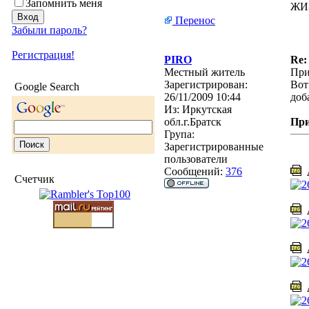
Запомнить меня
ЖИ
Перенос
Забыли пароль?
Регистрация!
PIRO
Re:
Местный житель
При
Зарегистрирован:
Вот
Google Search
26/11/2009 10:44
доб
Из:
Иркутская
обл.г.Братск
Пр
Група:
Зарегистрированные
пользователи
Сообщений:
376
А
Счетчик
А
А
А