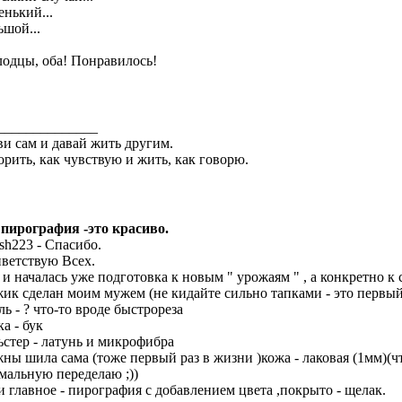
енький...
ьшой...
одцы, оба! Понравилось!
______________
и сам и давай жить другим.
орить, как чувствую и жить, как говорю.
 пирография -это красиво.
ash223 - Спасибо.
ветствую Всех.
 и началась уже подготовка к новым " урожаям " , а конкретно к 
ик сделан моим мужем (не кидайте сильно тапками - это первый
ль - ? что-то вроде быстрореза
ка - бук
ьстер - латунь и микрофибра
ны шила сама (тоже первый раз в жизни )кожа - лаковая (1мм)(ч
мальную переделаю ;))
и главное - пирография с добавлением цвета ,покрыто - щелак.