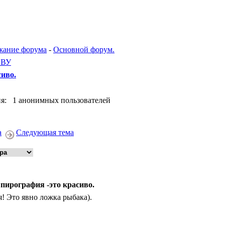
жание форума
-
Основной форум.
ЕВУ
сиво.
я: 1 анонимных пользователей
а
Следующая тема
 пирография -это красиво.
! Это явно ложка рыбака).