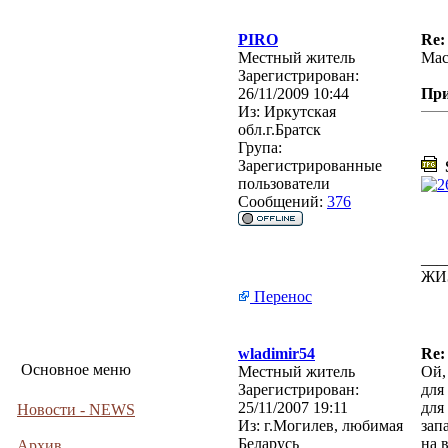
PIRO
Re:
Местный житель
Мас
Зарегистрирован:
26/11/2009 10:44
Пр
Из:
Иркутская
обл.г.Братск
Група:
Зарегистрированные
S
пользователи
Сообщений:
376
___
ЖИ
Перенос
wladimir54
Re:
Основное меню
Местный житель
Ой,
Зарегистрирован:
для
25/11/2007 19:11
для 
Новости - NEWS
Из:
г.Могилев, любимая
запа
Беларусь
на 
Архив