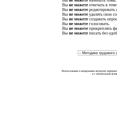
Вы
не можете
начинать темы.
Вы
не можете
отвечать в теме
Вы
не можете
редактировать 
Вы
не можете
удалять свои с
Вы
не можете
создавать опро
Вы
не можете
голосовать.
Вы
не можете
прикреплять фа
Вы
не можете
писать без одо
Использование и копирование авторских материало
и с обязательной акти