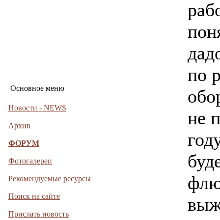
рабо
поня
дад
по 
Основное меню
обо
Новости - NEWS
не 
Архив
год
ФОРУМ
буд
Фотогалереи
флю
Рекомендуемые ресурсы
Поиск на сайте
выж
Прислать новость