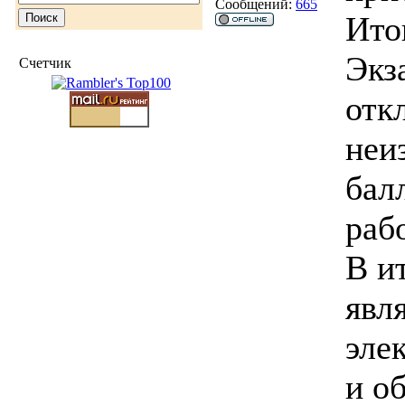
Сообщений:
665
Ито
Экз
Счетчик
отк
неи
бал
раб
В и
явл
эле
и о