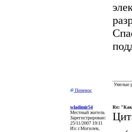
эле
раз
Спа
под
________
Умелые р
Перенос
wladimir54
Re: "Ка
Местный житель
Цит
Зарегистрирован:
25/11/2007 19:11
Из:
г.Могилев,