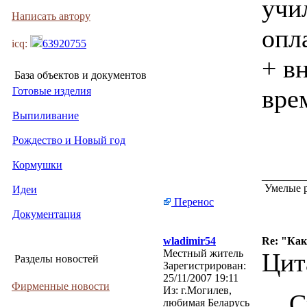
учи
Написать автору
опл
icq:
63920755
+ в
База объектов и документов
вре
Готовые изделия
Выпиливание
Рождество и Новый год
Кормушки
________
Умелые р
Идеи
Перенос
Документация
wladimir54
Re: "Ка
Местный житель
Цит
Разделы новостей
Зарегистрирован:
25/11/2007 19:11
Фирменные новости
Из:
г.Могилев,
С
любимая Беларусь