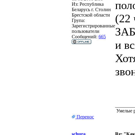
пол
Из:
Республика
Беларусь г. Столин
(22 
Брестской области
Група:
Зарегистрированные
ЗАБ
пользователи
Сообщений:
665
и вс
Хот
зво
________
Умелые р
Перенос
schura
Re: "Ка