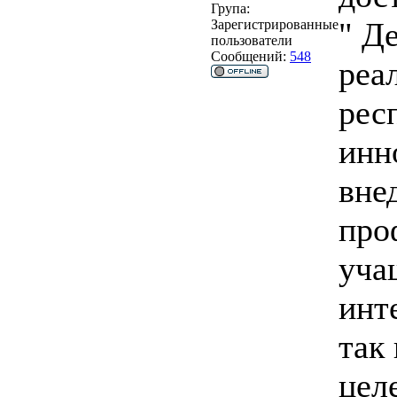
Група:
" Д
Зарегистрированные
пользователи
Сообщений:
548
реа
рес
инн
вне
про
уча
инт
так
цел