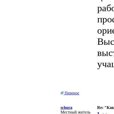
раб
про
ори
Выс
выс
уча
Перенос
schura
Re: "Ка
Местный житель