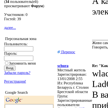
А ка
(
34
пользователь(ей)
просматривают
Форум
)
эле
Участников: 0
Гостей: 39
далее...
________
Персональная зона
Живи сам
Пользователь:
Говорить,
Перенос
Пароль:
Запомнить меня
schura
Re: "Ка
Местный житель
wla
Забыли пароль?
Зарегистрирован:
13/01/2008 2:55
Lad
Регистрация!
Из:
Республика
Беларусь г. Столин
В в
Брестской области
Google Search
Група:
Зарегистрированные
при
пользователи