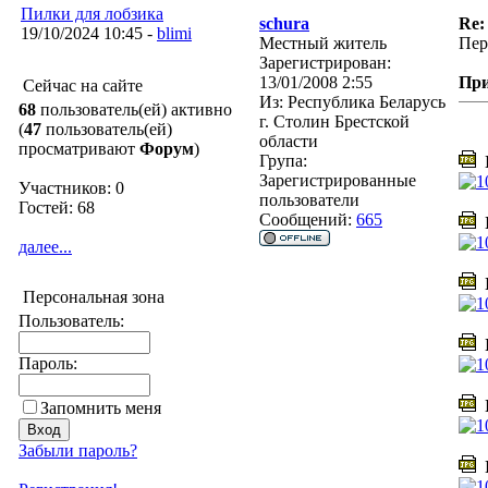
Пилки для лобзика
schura
Re:
19/10/2024 10:45 -
blimi
Местный житель
Пер
Зарегистрирован:
13/01/2008 2:55
Пр
Сейчас на сайте
Из:
Республика Беларусь
68
пользователь(ей) активно
г. Столин Брестской
(
47
пользователь(ей)
области
просматривают
Форум
)
Група:
I
Зарегистрированные
Участников: 0
пользователи
Гостей: 68
Сообщений:
665
I
далее...
I
Персональная зона
Пользователь:
I
Пароль:
I
Запомнить меня
Забыли пароль?
I