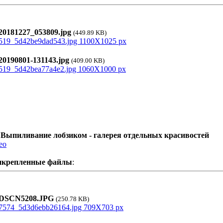
0181227_053809.jpg
(449.89 KB)
0190801-131143.jpg
(409.00 KB)
 Выпиливание лобзиком - галерея отдельных красивостей
ео
икрепленные файлы
:
SCN5208.JPG
(250.78 KB)