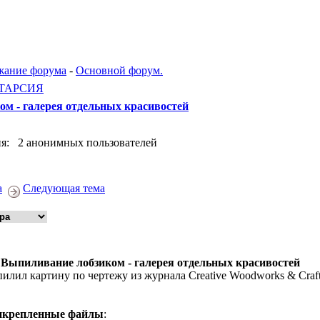
жание форума
-
Основной форум.
ТАРСИЯ
м - галерея отдельных красивостей
я: 2 анонимных пользователей
а
Следующая тема
 Выпиливание лобзиком - галерея отдельных красивостей
илил картину по чертежу из журнала Creative Woodworks & Craft
икрепленные файлы
: