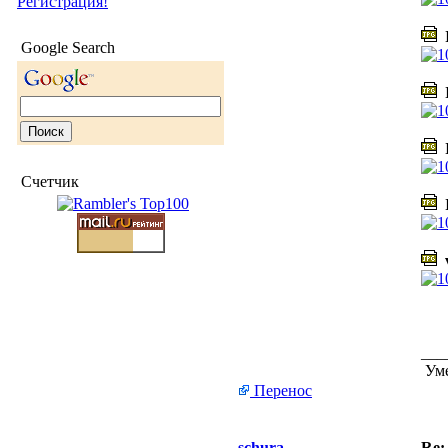
Регистрация!
I
Google Search
I
I
Счетчик
I
v
___
Уме
Перенос
schura
Re: