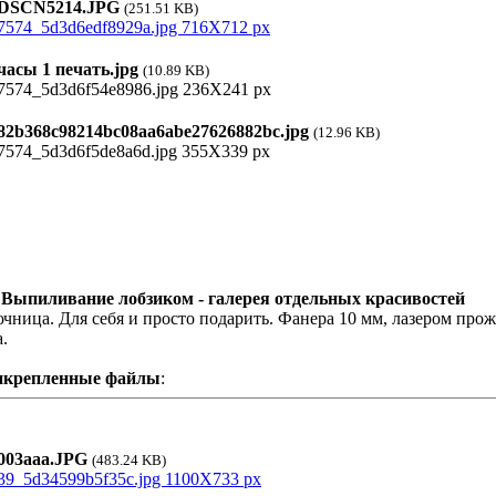
SCN5214.JPG
(251.51 KB)
асы 1 печать.jpg
(10.89 KB)
2b368c98214bc08aa6abe27626882bc.jpg
(12.96 KB)
 Выпиливание лобзиком - галерея отдельных красивостей
чница. Для себя и просто подарить. Фанера 10 мм, лазером прожи
а.
икрепленные файлы
:
03ааа.JPG
(483.24 KB)