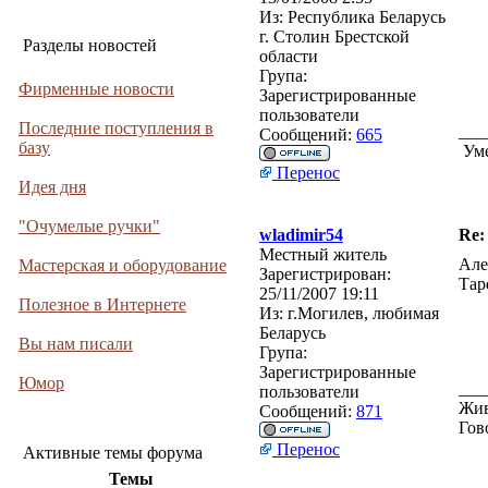
Из:
Республика Беларусь
г. Столин Брестской
Разделы новостей
области
Група:
Фирменные новости
Зарегистрированные
пользователи
Последние поступления в
___
Сообщений:
665
базу
Уме
Перенос
Идея дня
"Очумелые ручки"
wladimir54
Re:
Местный житель
Але
Мастерская и оборудование
Зарегистрирован:
Тар
25/11/2007 19:11
Полезное в Интернете
Из:
г.Могилев, любимая
Беларусь
Вы нам писали
Група:
Зарегистрированные
Юмор
___
пользователи
Жив
Сообщений:
871
Гов
Перенос
Активные темы форума
Темы