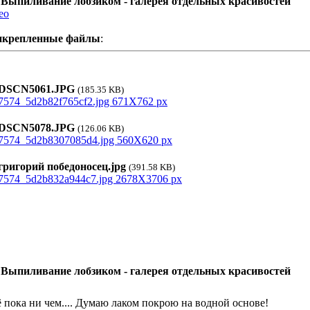
 Выпиливание лобзиком - галерея отдельных красивостей
ео
икрепленные файлы
:
SCN5061.JPG
(185.35 KB)
SCN5078.JPG
(126.06 KB)
ригорий победоносец.jpg
(391.58 KB)
 Выпиливание лобзиком - галерея отдельных красивостей
 пока ни чем.... Думаю лаком покрою на водной основе!