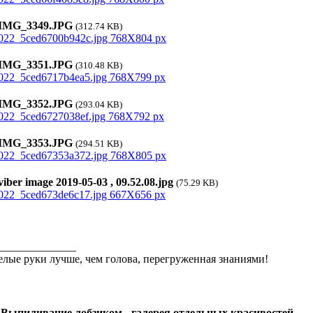
MG_3349.JPG
(312.74 KB)
MG_3351.JPG
(310.48 KB)
MG_3352.JPG
(293.04 KB)
MG_3353.JPG
(294.51 KB)
iber image 2019-05-03 , 09.52.08.jpg
(75.29 KB)
______________
лые руки лучше, чем голова, перегруженная знаниями!
 Выпиливание лобзиком - галерея отдельных красивостей