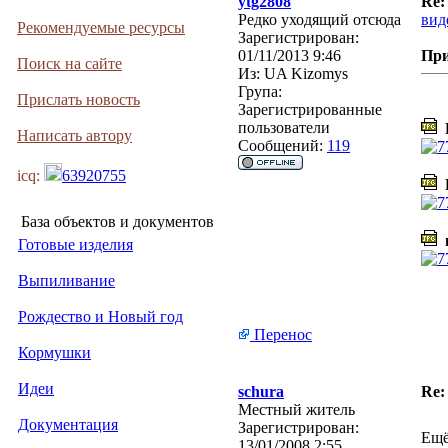
ytg2808
Re:
Редко уходящий отсюда
вид
Рекомендуемые ресурсы
Зарегистрирован:
01/11/2013 9:46
Пр
Поиск на сайте
Из:
UA Kizomys
Група:
Прислать новость
Зарегистрированные
пользователи
D
Написать автору
Сообщений:
119
icq:
63920755
D
База объектов и документов
г
Готовые изделия
Выпиливание
Рождество и Новый год
Перенос
Кормушки
Идеи
schura
Re:
Местный житель
Документация
Зарегистрирован:
Ещё
13/01/2008 2:55