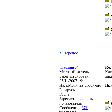
D
ч
8
Перенос
wladimir54
Re:
Местный житель
Клю
Зарегистрирован:
лак
25/11/2007 19:11
Из:
г.Могилев, любимая
Пр
Беларусь
Група:
Зарегистрированные
пользователи
0
Сообщений:
871