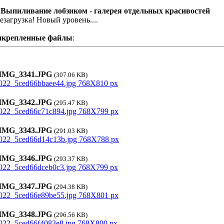
 Выпиливание лобзиком - галерея отдельных красивостей
езагрузка! Новый уровень....
икрепленные файлы
:
MG_3341.JPG
(307.06 KB)
MG_3342.JPG
(295.47 KB)
MG_3343.JPG
(291.03 KB)
MG_3346.JPG
(293.37 KB)
MG_3347.JPG
(294.38 KB)
MG_3348.JPG
(296.56 KB)