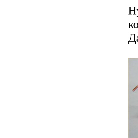
Н
к
Д