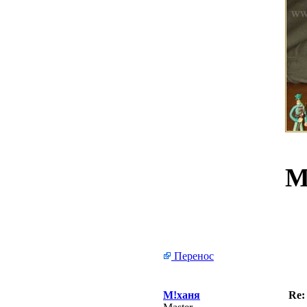
М
Перенос
М!ханя
Re: