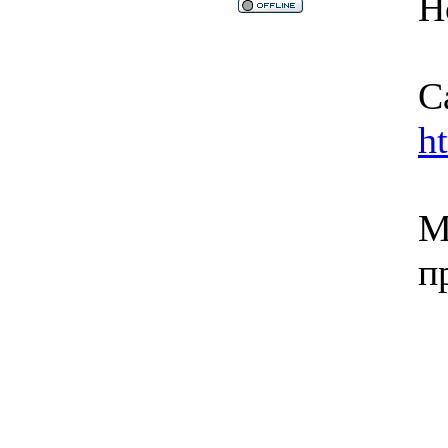
Н
С
h
М
п