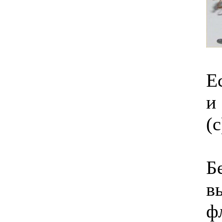
Е
и
(с
Б
в
ф