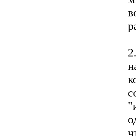
в
р
2
н
к
с
"
о
ч