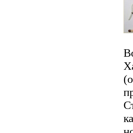
В
Х
(
п
С
к
н