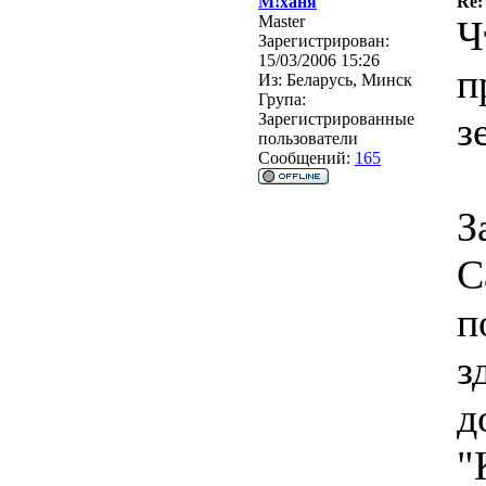
М!ханя
Re:
Master
Ч
Зарегистрирован:
15/03/2006 15:26
п
Из:
Беларусь, Минск
Група:
з
Зарегистрированные
пользователи
Сообщений:
165
З
С
п
з
д
"