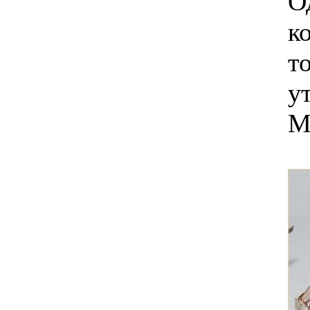
О
к
т
у
М