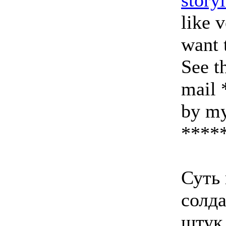
story
like 
want 
See t
mail 
by my
****
Суть 
солда
штук 