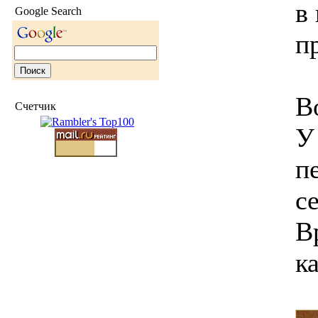
в
Google Search
п
В
Счетчик
У
п
с
В
к