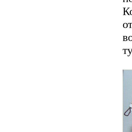
К
о
в
ту