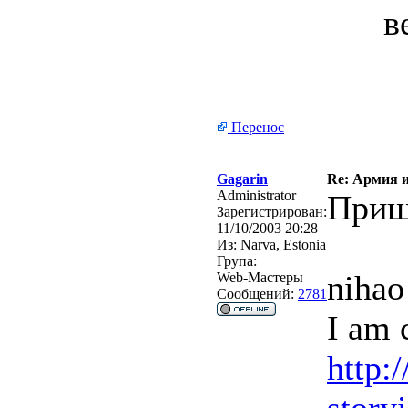
в
Перенос
Gagarin
Re: Армия и
Administrator
Приш
Зарегистрирован:
11/10/2003 20:28
Из:
Narva, Estonia
Група:
nihao
Web-Мастеры
Сообщений:
2781
I am 
http: