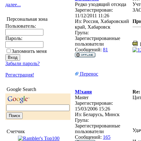
Редко уходящий отсюда
Учт
далее...
Зарегистрирован:
ЗА
11/12/2011 11:26
Персональная зона
Из:
Россия, Хабаровский
Пр
Пользователь:
край, Хабаровск
Група:
Пароль:
Зарегистрированные
пользователи
D
Сообщений:
81
Запомнить меня
Забыли пароль?
Перенос
Регистрация!
Google Search
М!ханя
Re:
Master
Цит
Зарегистрирован:
15/03/2006 15:26
Из:
Беларусь, Минск
Група:
Зарегистрированные
Уда
Счетчик
пользователи
Сообщений:
165