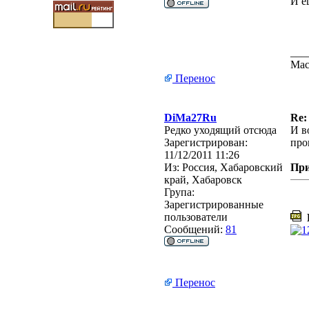
И е
___
Мас
Перенос
DiMa27Ru
Re:
Редко уходящий отсюда
И в
Зарегистрирован:
про
11/12/2011 11:26
Из:
Россия, Хабаровский
Пр
край, Хабаровск
Група:
Зарегистрированные
пользователи
D
Сообщений:
81
Перенос