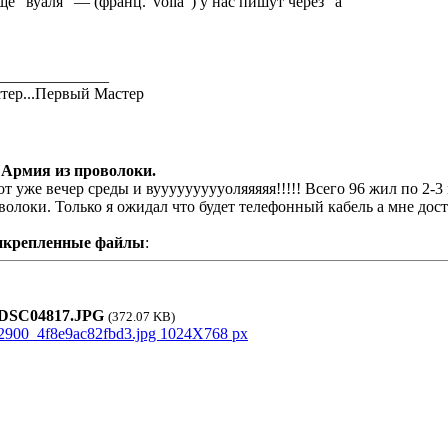
ще "вуаля" — (франц."voila") у нас пишут через "а"
______________
тер...Первый Мастер
 Армия из проволоки.
от уже вечер среды и вуууууууууоляяяяя!!!!! Всего 96 жил по 2-3
волоки. Только я ожидал что будет телефонный кабель а мне дост
икрепленные файлы
:
SC04817.JPG
(372.07 KB)