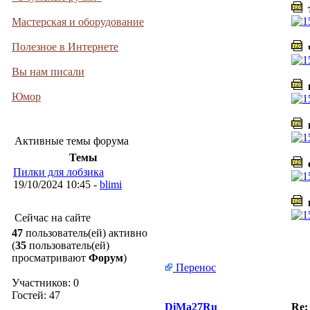
т
Мастерская и оборудование
Полезное в Интернете
ч
Вы нам писали
п
Юмор
ш
Активные темы форума
Темы
с
Пилки для лобзика
19/10/2024 10:45 -
blimi
в
Сейчас на сайте
47
пользователь(ей) активно
(
35
пользователь(ей)
просматривают
Форум
)
Перенос
Участников: 0
Гостей: 47
DiMa27Ru
Re: