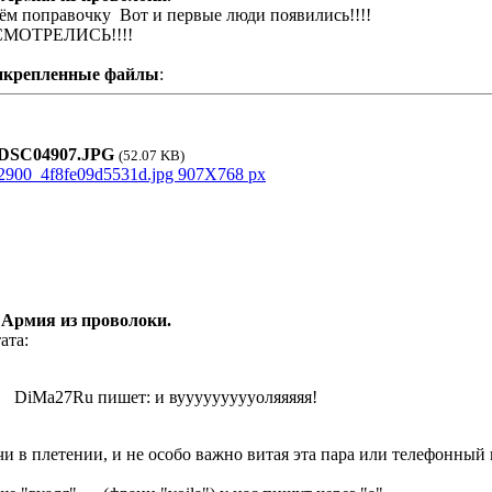
ём поправочку
Вот и первые люди появились!!!!
СМОТРЕЛИСЬ!!!!
икрепленные файлы
:
SC04907.JPG
(52.07 KB)
 Армия из проволоки.
ата:
DiMa27Ru пишет: и вуууууууууоляяяяя!
чи в плетении, и не особо важно витая эта пара или телефонный к