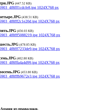
ри.JPG
(447.52 KB)
етыре.JPG
(438.51 KB)
ять.JPG
(456.03 KB)
есть.JPG
(478.85 KB)
емь.JPG
(402.80 KB)
осемь.JPG
(453.80 KB)
 Армия из проволоки.