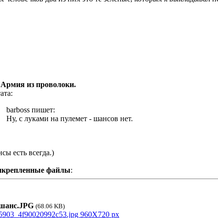
 Армия из проволоки.
ата:
barboss пишет:
Ну, с луками на пулемет - шансов нет.
сы есть всегда.)
икрепленные файлы
:
анс.JPG
(68.06 KB)