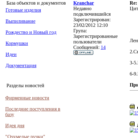
База объектов и документов
Kranchar
Re:
Недавно
Цит
Готовые изделия
подключившийся
Зарегистрирован:
Выпиливание
23/02/2012 12:10
Група:
Рождество и Новый год
Зарегистрированные
Лен
пользователи
Кормушки
Сообщений:
14
2.С
Идеи
3-5
Документация
6-9
Пр
Разделы новостей
Фирменные новости
о
Последние поступления в
базу
д
Идея дня
"Очумелые ручки"