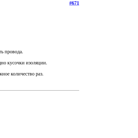
#671
ь провода.
дно кусочки изоляции.
жное количество раз.