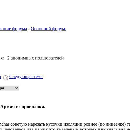
жание форума
-
Основной форум.
я: 2 анонимных пользователей
а
Следующая тема
 Армия из проволоки.
nchar советую нарезать кусочки изоляции ровнее (по линеечке) 
х человечков два из них это те зелёные, которых я выкладывал н