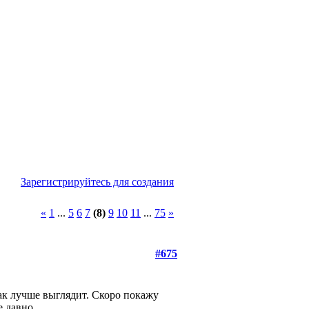
Зарегистрируйтесь для создания
«
1
...
5
6
7
(8)
9
10
11
...
75
»
#675
так лучше выглядит. Скоро покажу
е давно.