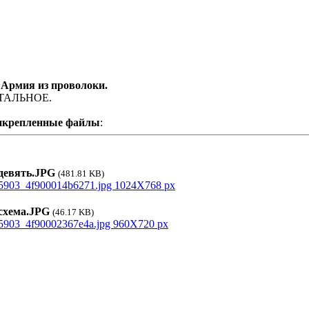
 Армия из проволоки.
ТАЛЬНОЕ.
икрепленные файлы
:
евять.JPG
(481.81 KB)
хема.JPG
(46.17 KB)