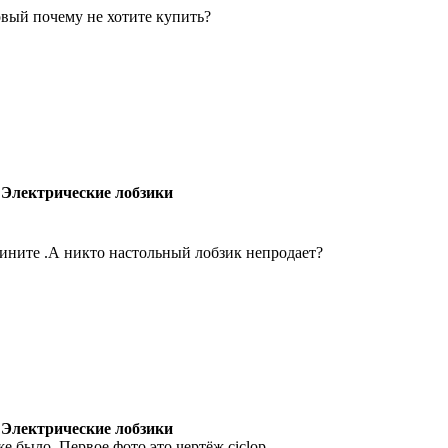
овый почему не хотите купить?
 Электрические лобзики
ините .А никто настольный лобзик непродает?
 Электрические лобзики
же было. Первое фото это чертёж ciclop.