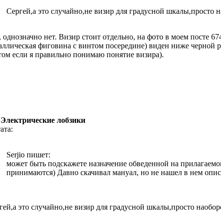
Сергей,а это случайно,не визир для градусной шкалы,просто 
, однозначно нет. Визир стоит отдельно, на фото в моем посте 67
аллическая фиговина с винтом посередине) виден ниже черной р
том если я правильно понимаю понятие визира).
 Электрические лобзики
ата:
Serjio пишет:
может быть подскажете назначение обведенной на прилагаемо
принимаются) Давно скачивал мануал, но не нашел в нем опис
гей,а это случайно,не визир для градусной шкалы,просто наобо