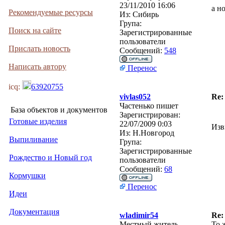
23/11/2010 16:06
а н
Рекомендуемые ресурсы
Из:
Сибирь
Група:
Поиск на сайте
Зарегистрированные
пользователи
Прислать новость
Сообщений:
548
Написать автору
Перенос
icq:
63920755
vivlas052
Re:
Частенько пишет
База объектов и документов
Зарегистрирован:
Готовые изделия
22/07/2009 0:03
Изв
Из:
Н.Новгород
Выпиливание
Група:
Зарегистрированные
Рождество и Новый год
пользователи
Сообщений:
68
Кормушки
Перенос
Идеи
Документация
wladimir54
Re:
Местный житель
То 