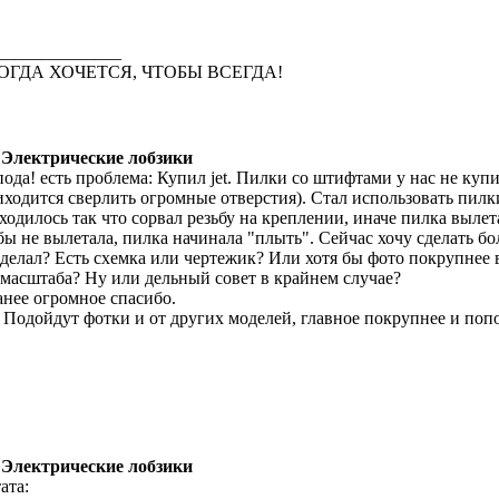
______________
ОГДА ХОЧЕТСЯ, ЧТОБЫ ВСЕГДА!
 Электрические лобзики
пода! есть проблема: Купил jet. Пилки со штифтами у нас не купи
иходится сверлить огромные отверстия). Стал использовать пилк
ходилось так что сорвал резьбу на креплении, иначе пилка выле
бы не вылетала, пилка начинала "плыть". Сейчас хочу сделать 
 делал? Есть схемка или чертежик? Или хотя бы фото покрупнее 
 масштаба? Ну или дельный совет в крайнем случае?
анее огромное спасибо.
 Подойдут фотки и от других моделей, главное покрупнее и поп
 Электрические лобзики
ата: