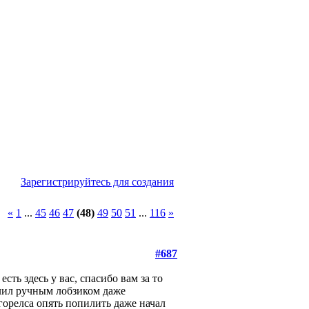
Зарегистрируйтесь для создания
«
1
...
45
46
47
(48)
49
50
51
...
116
»
#687
ть здесь у вас, спасибо вам за то
илил ручным лобзиком даже
горелса опять попилить даже начал