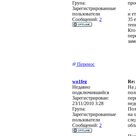
Група:
про
Зарегистрированные
.
пользователи
и е
Сообщений:
2
35 
теп
Кто
пер
зам
Перенос
wo1feg
Re:
Недавно
На 
подключившийся
пол
Зарегистрирован:
пер
23/11/2010 3:28
нед
Група:
Пол
Зарегистрированные
на 
пользователи
сле
Сообщений:
2
обл