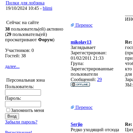
Пилки для лобзика
19/10/2024 10:45 -
blimi
___
ИН
Сейчас на сайте
Перенос
38
пользователь(ей) активно
(
29
пользователь(ей)
просматривают
Форум
)
mikolay13
Re:
Заглядывает
гос
Участников: 0
Зарегистрирован:
(пр
Гостей: 38
01/02/2011 21:33
при
Група:
что
далее...
Зарегистрированные
кто
пользователи
для
Сообщений:
29
Зар
Персональная зона
ЗЫ:
Пользователь:
Пароль:
Перенос
Запомнить меня
Забыли пароль?
Serjio
Re:
Редко уходящий отсюда
Цит
Регистрация!