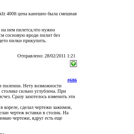
 kfz 400ft цена канешно была смешная
к на нем пилетса,что нужно
 см сосновую вроди пилит без
дето пилки прикупить.
Отправлено: 28/02/2011 1:21
#686
ри пилении. Нету возможности
а столике сильно углублена. При
счез. Сразу захотелось изменить эти
в кореле, сделал чертежи зажимов,
елан чертеж вставки в столик. На
нимаю чертежи, вдруг есть еще