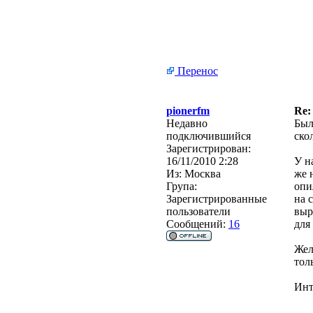
Перенос
pionerfm
Re:
Недавно
Был
подключившийся
ско
Зарегистрирован:
16/11/2010 2:28
У н
Из:
Москва
же 
Група:
опи
Зарегистрированные
на 
пользователи
выр
Сообщений:
16
для
Жел
тол
Инт