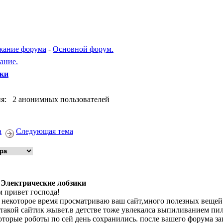
жание форума
-
Основной форум.
ание.
ики
я: 2 анонимных пользователей
а
Следующая тема
 Электрические лобзики
м привет господа!
 некоторое время просматриваю ваш сайт,много полезных вещей ес
 такой сайтик жывет.в детстве тоже увлекалса выпиливанием п
оторые роботы по сей день сохранились. после вашего форума за