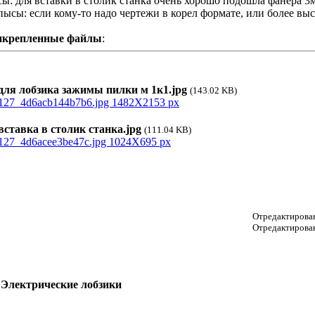
ы: для вставки в столик станка очень хорошо подошла фанера 3
ысы: если кому-то надо чертежи в корел формате, или более выс
икрепленные файлы
:
ля лобзика зажимы пилки м 1к1.jpg
(143.02 KB)
ставка в столик станка.jpg
(111.04 KB)
Отредактирован
Отредактирован
 Электрические лобзики