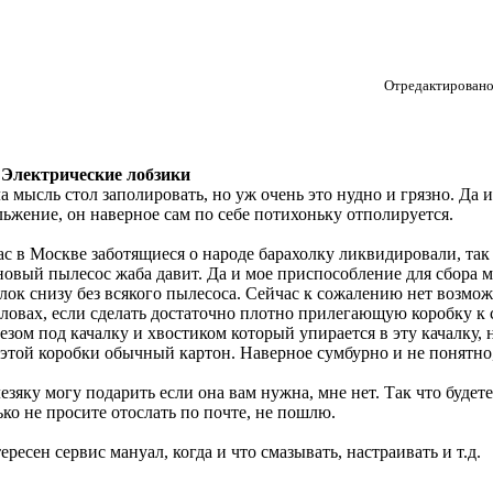
Отредактировано 
 Электрические лобзики
а мысль стол заполировать, но уж очень это нудно и грязно. Да 
льжение, он наверное сам по себе потихоньку отполируется.
ас в Москве заботящиеся о народе барахолку ликвидировали, так 
новый пылесос жаба давит. Да и мое приспособление для сбора м
лок снизу без всякого пылесоса. Сейчас к сожалению нет возмо
словах, если сделать достаточно плотно прилегающую коробку к
езом под качалку и хвостиком который упирается в эту качалку,
 этой коробки обычный картон. Наверное сумбурно и не понятно,
езяку могу подарить если она вам нужна, мне нет. Так что будет
ько не просите отослать по почте, не пошлю.
ересен сервис мануал, когда и что смазывать, настраивать и т.д.