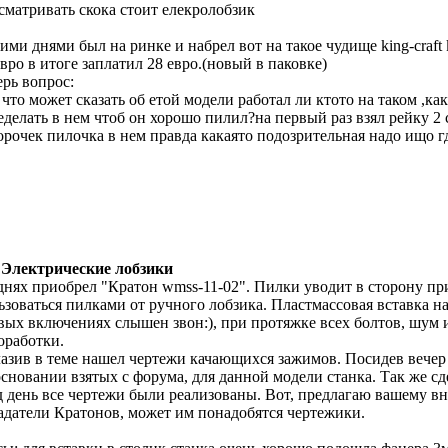
сматривать скока стоит елекролобзик
тими днями был на ринке и набрел вот на такое чудище king-craft
евро в итоге заплатил 28 евро.(новый в паковке)
ерь вопрос:
 что может сказать об етой модели работал ли ктото на таком ,ка
еделать в нем чтоб он хорошо пилил?на первый раз взял рейку 2
орочек пилочка в нем правда какаято подозрительная надо ищо г
 Электрические лобзики
днях приобрел "Кратон wmss-11-02". Пилки уводит в сторону п
ьзоваться пилками от ручного лобзика. Пластмассовая вставка н
вых включениях слышен звон:), при протяжке всех болтов, шум и
оработки.
азив в теме нашел чертежи качающихся зажимов. Посидев вечер 
основании взятых с форума, для данной модели станка. Так же сд
д день все чертежи были реализованы. Вот, предлагаю вашему в
адатели Кратонов, может им понадобятся чертежики.