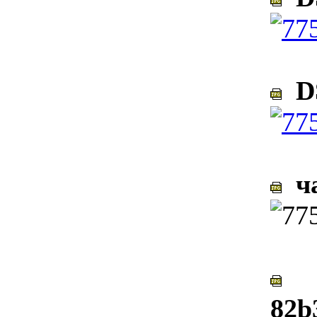
DS
ча
82b