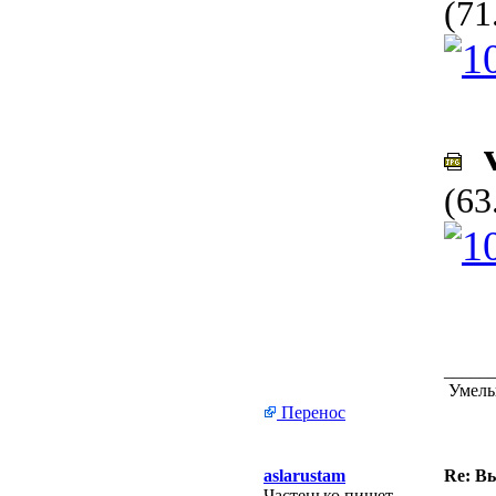
(71
v
(63
_____
Умелые
Перенос
aslarustam
Re: В
Частенько пишет