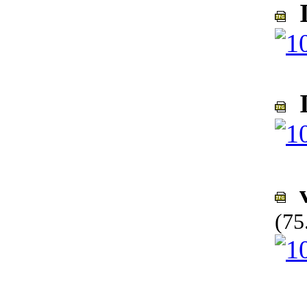
I
I
v
(75