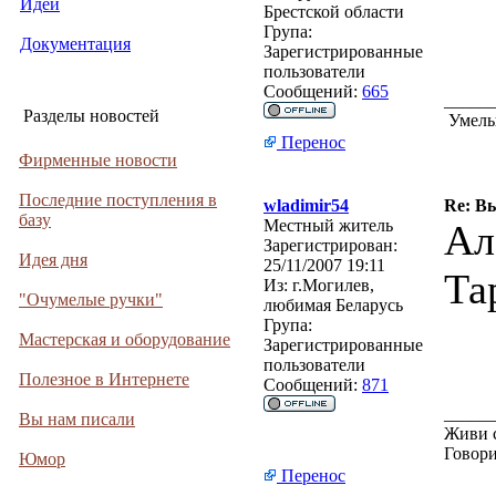
Идеи
Брестской области
Група:
Документация
Зарегистрированные
пользователи
Сообщений:
665
_____
Разделы новостей
Умелые
Перенос
Фирменные новости
Последние поступления в
wladimir54
Re: В
базу
Местный житель
Ал
Зарегистрирован:
Идея дня
25/11/2007 19:11
Та
Из:
г.Могилев,
"Очумелые ручки"
любимая Беларусь
Група:
Мастерская и оборудование
Зарегистрированные
пользователи
Полезное в Интернете
Сообщений:
871
_____
Вы нам писали
Живи с
Говори
Юмор
Перенос