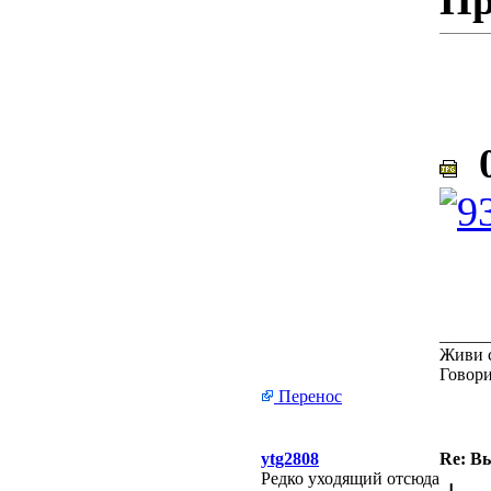
Пр
0
_____
Живи с
Говори
Перенос
ytg2808
Re: В
Редко уходящий отсюда