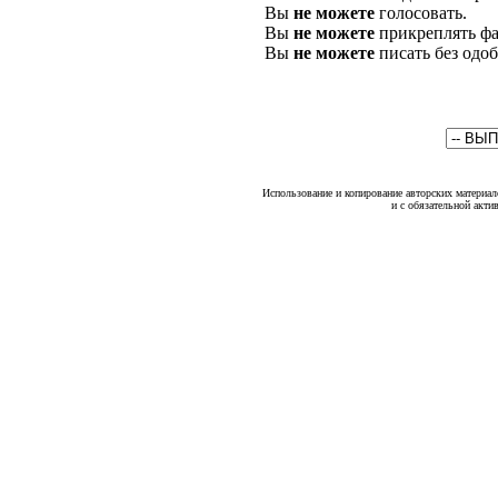
Вы
не можете
голосовать.
Вы
не можете
прикреплять фа
Вы
не можете
писать без одо
Использование и копирование авторских материало
и с обязательной акти