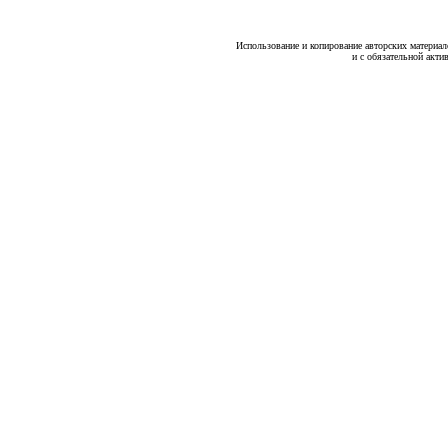
Использование и копирование авторских материало
и с обязательной акти