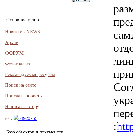
раз
пре
Основное меню
сам
Новости - NEWS
Архив
отд
ФОРУМ
лин
Фотогалереи
при
Рекомендуемые ресурсы
Сог
Поиск на сайте
Прислать новость
укр
Написать автору
пер
icq:
63920755
:
htt
База объектов и документов