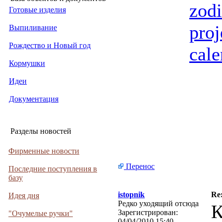
zod
Готовые изделия
proj
Выпиливание
Рождество и Новый год
cale
Кормушки
Идеи
Документация
Разделы новостей
Фирменные новости
Перенос
Последние поступления в
базу
istopnik
Re
Идея дня
Редко уходящий отсюда
К
Зарегистрирован:
"Очумелые ручки"
04/04/2010 15:40