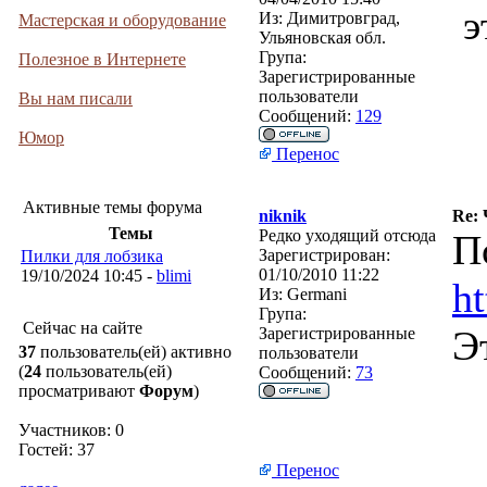
э
Из:
Димитровград,
Мастерская и оборудование
Ульяновская обл.
Група:
Полезное в Интернете
Зарегистрированные
пользователи
Вы нам писали
Сообщений:
129
Юмор
Перенос
Активные темы форума
niknik
Re:
Темы
Редко уходящий отсюда
П
Зарегистрирован:
Пилки для лобзика
01/10/2010 11:22
19/10/2024 10:45 -
blimi
h
Из:
Germani
Група:
Сейчас на сайте
Э
Зарегистрированные
37
пользователь(ей) активно
пользователи
(
24
пользователь(ей)
Сообщений:
73
просматривают
Форум
)
Участников: 0
Гостей: 37
Перенос