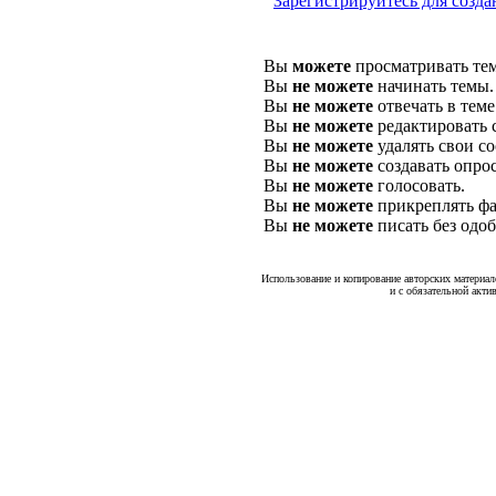
Зарегистрируйтесь для созда
Вы
можете
просматривать те
Вы
не можете
начинать темы.
Вы
не можете
отвечать в теме
Вы
не можете
редактировать 
Вы
не можете
удалять свои с
Вы
не можете
создавать опро
Вы
не можете
голосовать.
Вы
не можете
прикреплять фа
Вы
не можете
писать без одо
Использование и копирование авторских материало
и с обязательной акти