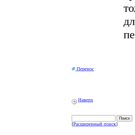
то
дл
пе
Перенос
Наверх
[
Расширенный поиск
]