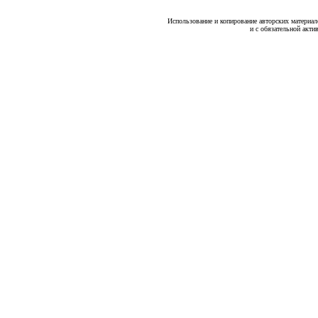
Использование и копирование авторских материало
и с обязательной акти