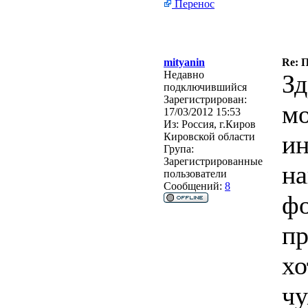
Перенос
mityanin
Re: 
Недавно
Зд
подключившийся
Зарегистрирован:
мо
17/03/2012 15:53
Из:
Россия, г.Киров
ин
Кировской области
Група:
Зарегистрированные
на
пользователи
Сообщений:
8
фо
пр
хо
чу