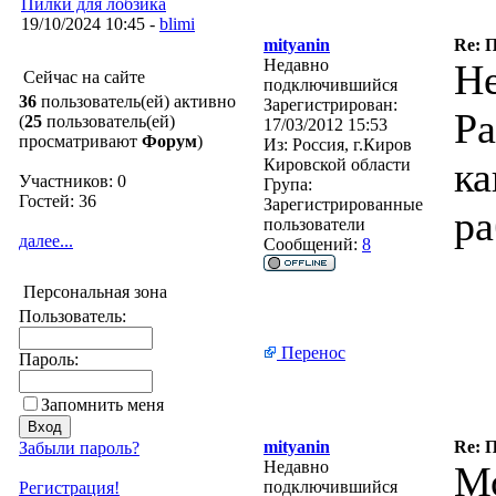
Пилки для лобзика
19/10/2024 10:45 -
blimi
mityanin
Re: 
Недавно
Не
Сейчас на сайте
подключившийся
36
пользователь(ей) активно
Зарегистрирован:
Ра
(
25
пользователь(ей)
17/03/2012 15:53
просматривают
Форум
)
Из:
Россия, г.Киров
ка
Кировской области
Участников: 0
Група:
Гостей: 36
Зарегистрированные
ра
пользователи
далее...
Сообщений:
8
Персональная зона
Пользователь:
Перенос
Пароль:
Запомнить меня
mityanin
Re: 
Забыли пароль?
Недавно
Мо
подключившийся
Регистрация!