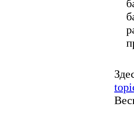
б
б
р
п
Зде
top
Вес
________