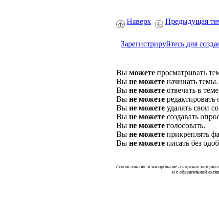
Наверх
Предыдущая те
Зарегистрируйтесь для созда
Вы
можете
просматривать те
Вы
не можете
начинать темы.
Вы
не можете
отвечать в теме
Вы
не можете
редактировать 
Вы
не можете
удалять свои с
Вы
не можете
создавать опро
Вы
не можете
голосовать.
Вы
не можете
прикреплять фа
Вы
не можете
писать без одо
Использование и копирование авторских материало
и с обязательной акти