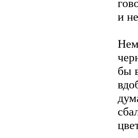
гов
и н
Нем
чер
бы 
вдо
дум
сба
цве