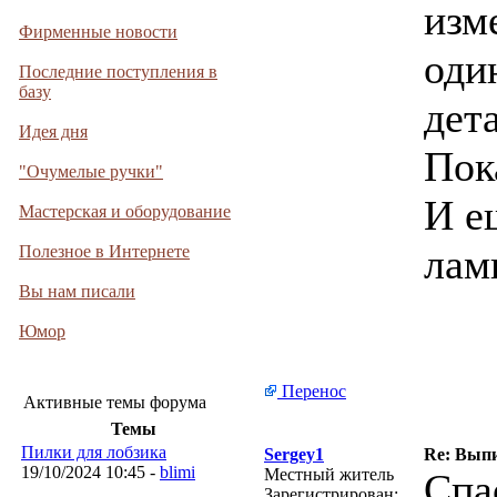
изме
Фирменные новости
оди
Последние поступления в
базу
дета
Идея дня
Пока
"Очумелые ручки"
И е
Мастерская и оборудование
лам
Полезное в Интернете
Вы нам писали
Юмор
Перенос
Активные темы форума
Темы
Пилки для лобзика
Sergey1
Re: Вып
19/10/2024 10:45 -
blimi
Местный житель
Спа
Зарегистрирован: