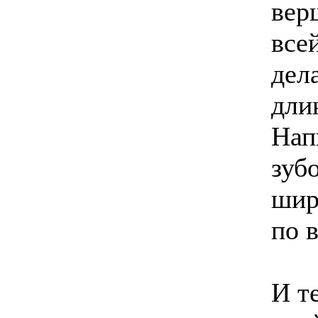
вер
все
дела
дли
Нап
зуб
шир
по 
И т