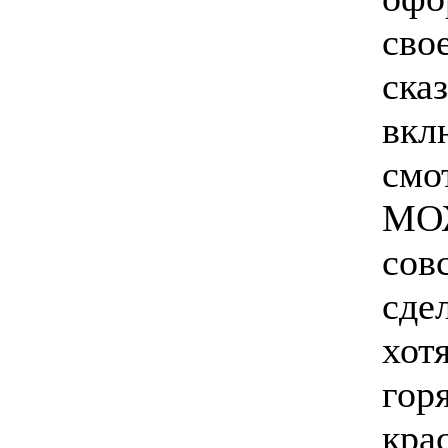
сво
сказ
вкл
смо
МО
сов
сдел
хотя
гор
кра