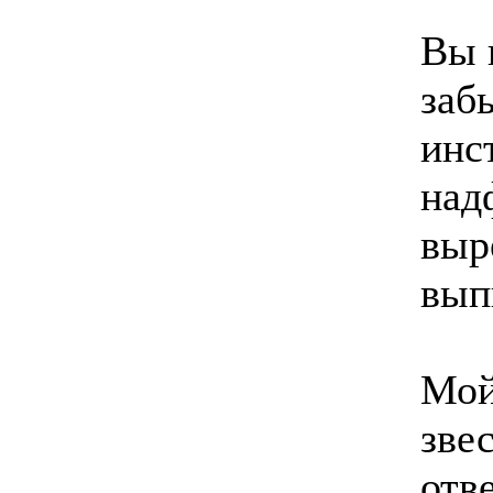
Вы 
заб
инс
над
выр
вып
Мой
зве
отв