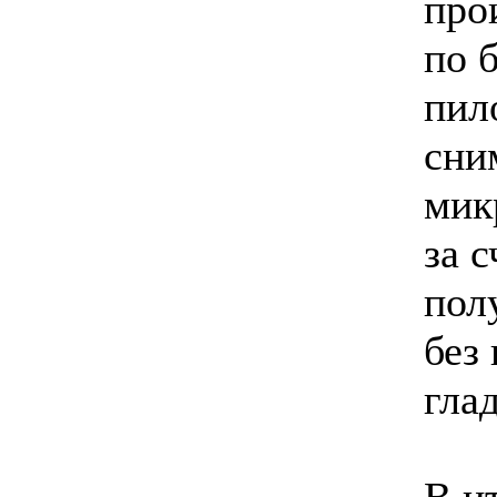
про
по 
пил
сни
мик
за с
пол
без 
гла