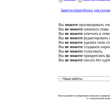
Зарегистрируйтесь для созда
Вы
можете
просматривать те
Вы
не можете
начинать темы.
Вы
не можете
отвечать в теме
Вы
не можете
редактировать 
Вы
не можете
удалять свои с
Вы
не можете
создавать опро
Вы
не можете
голосовать.
Вы
не можете
прикреплять фа
Вы
не можете
писать без одо
Использование и копирование авторских материало
и с обязательной акти