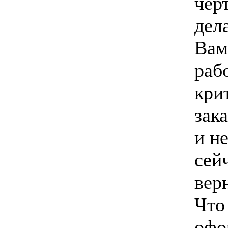
чер
дел
Вам
раб
кри
зак
и н
сей
вер
Что
офо