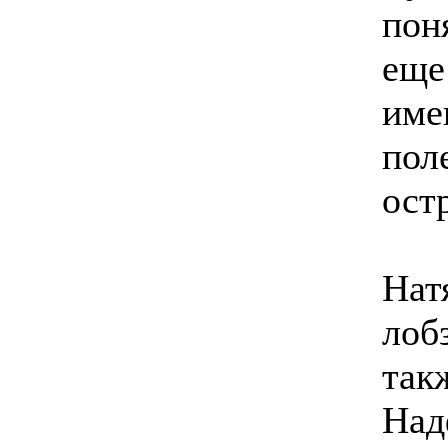
пон
еще
име
пол
ост
Нат
лоб
так
Над