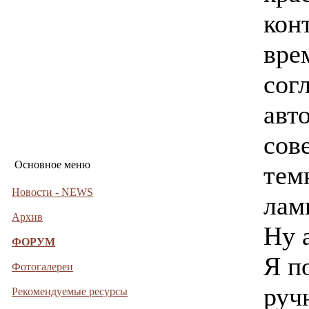
кон
врем
сог
авт
сов
Основное меню
тем
Новости - NEWS
лам
Архив
Ну 
ФОРУМ
Я п
Фотогалереи
руч
Рекомендуемые ресурсы