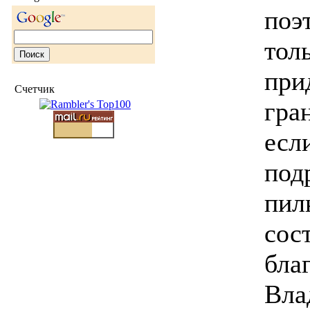
поэ
тол
при
Счетчик
гра
есл
под
пил
сос
бла
Вла