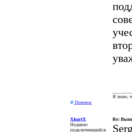
под
сов
уче
вто
ува
________
Я знаю, ч
Перенос
XkurtX
Re: Вып
Недавно
Ser
подключившийся