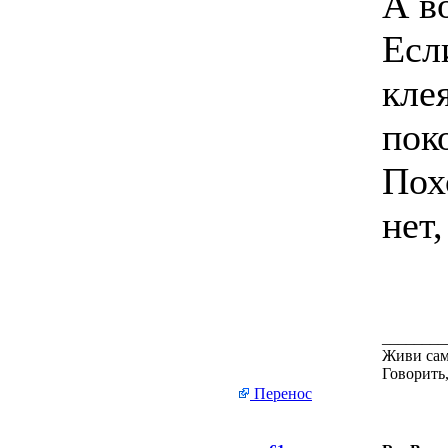
А в
Есл
клея
пок
Пох
нет,
________
Живи сам
Говорить,
Перенос