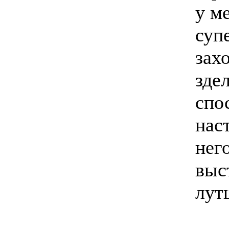
у м
суп
зах
зде
спо
нас
нег
выс
лут