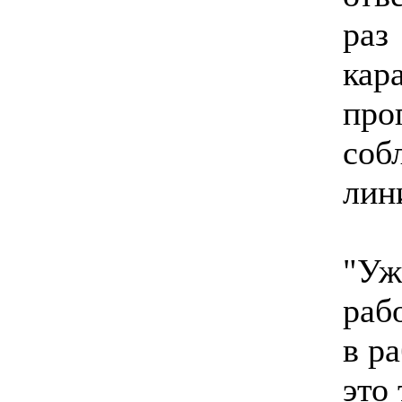
раз
кар
про
соб
лин
"Уж
раб
в р
это