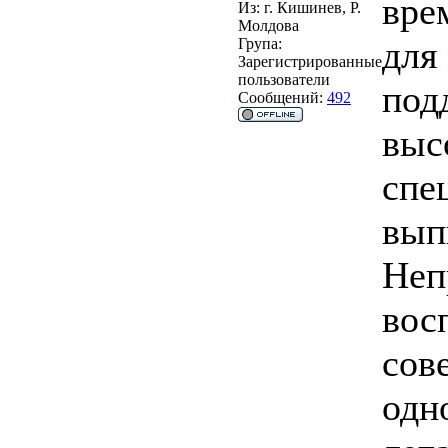
вре
Из:
г. Кишинев, Р.
Молдова
для
Група:
Зарегистрированные
пользователи
под
Сообщений:
492
выс
спе
вып
Неп
вос
сов
одн