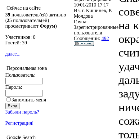
10/01/2010 17:17
сов
Сейчас на сайте
Из:
г. Кишинев, Р.
39
пользователь(ей) активно
Молдова
(
25
пользователь(ей)
на 
Група:
просматривают
Форум
)
Зарегистрированные
пользователи
окр
Участников: 0
Сообщений:
492
Гостей: 39
счи
далее...
уда
Персональная зона
Пользователь:
дал
Пароль:
зад
Запомнить меня
нич
Забыли пароль?
сож
Регистрация!
тол
Google Search