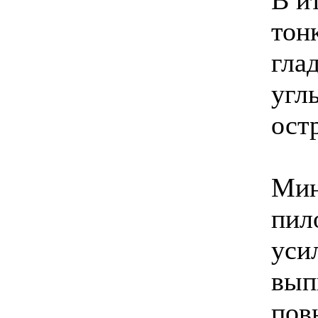
В и
тон
гла
угл
ост
Мин
пил
уси
вып
пов