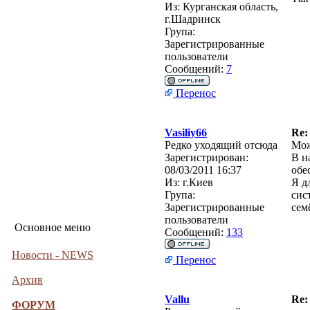
Из:
Курганская область,
г.Шадринск
Група:
Зарегистрированные
пользователи
Сообщений:
7
Перенос
Vasiliy66
Re:
Редко уходящий отсюда
Мож
Зарегистрирован:
В н
08/03/2011 16:37
обе
Из:
г.Киев
Я д
Група:
сис
Зарегистрированные
сем
пользователи
Основное меню
Сообщений:
133
Новости - NEWS
Перенос
Архив
Vallu
Re:
ФОРУМ