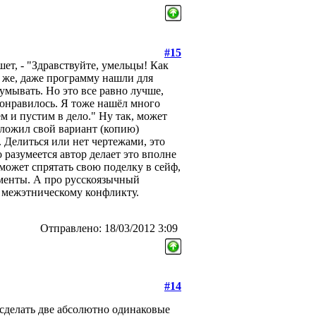
#15
шет, - "Здравствуйте, умельцы! Как
о же, даже программу нашли для
мывать. Но это все равно лучше,
 понравилось. Я тоже нашёл много
м и пустим в дело." Ну так, может
ложил свой вариант (копию)
 Делиться или нет чертежами, это
 разумеется автор делает это вполне
может спрятать свою поделку в сейф,
гменты. А про русскоязычный
и межэтническому конфликту.
Отправлено: 18/03/2012 3:09
#14
 сделать две абсолютно одинаковые