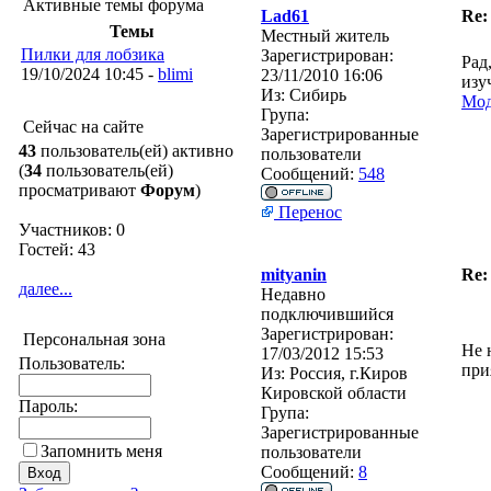
Активные темы форума
Lad61
Re:
Темы
Местный житель
Пилки для лобзика
Зарегистрирован:
Рад
19/10/2024 10:45 -
blimi
23/11/2010 16:06
изу
Из:
Сибирь
Мод
Група:
Сейчас на сайте
Зарегистрированные
43
пользователь(ей) активно
пользователи
(
34
пользователь(ей)
Сообщений:
548
просматривают
Форум
)
Перенос
Участников: 0
Гостей: 43
mityanin
Re:
далее...
Недавно
подключившийся
Зарегистрирован:
Персональная зона
Не 
17/03/2012 15:53
Пользователь:
при
Из:
Россия, г.Киров
Кировской области
Пароль:
Група:
Зарегистрированные
Запомнить меня
пользователи
Сообщений:
8