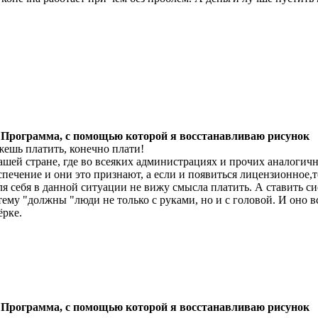
 Программа, с помощью которой я восстанавливаю рисунок
ешь платить, конечно плати!
ашей стране, где во всеяких администрациях и прочих аналогичн
спечение и они это признают, а если и появиться лицензионное,т
ля себя в данной ситуации не вижу смысла платить. А ставить с
тему "должны "люди не только с руками, но и с головой. И оно в
ёрке.
 Программа, с помощью которой я восстанавливаю рисунок