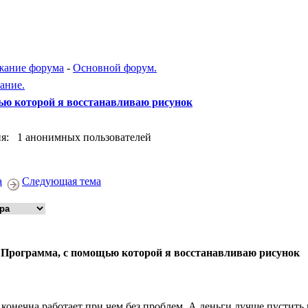
жание форума
-
Основной форум.
ание.
ью которой я восстанавливаю рисунок
я: 1 анонимных пользователей
а
Следующая тема
 Программа, с помощью которой я восстанавливаю рисунок
 конечна работает при чем без проблем. А деньги лучше пустить