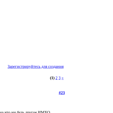
Зарегистрируйтесь для создания
(1)
2
3
»
#23
 на что ни будь другое ИМХО