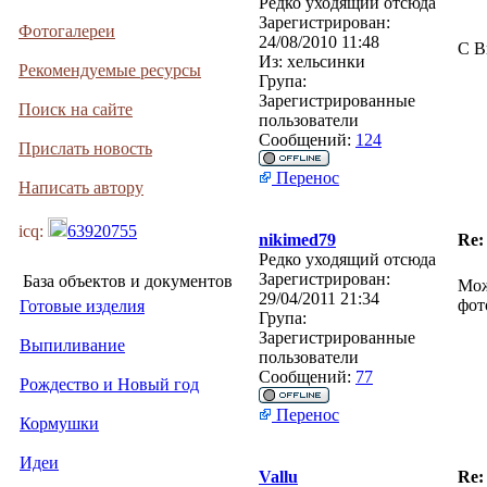
Редко уходящий отсюда
Зарегистрирован:
Фотогалереи
24/08/2010 11:48
С В
Из:
хельсинки
Рекомендуемые ресурсы
Група:
Зарегистрированные
Поиск на сайте
пользователи
Сообщений:
124
Прислать новость
Перенос
Написать автору
icq:
63920755
nikimed79
Re:
Редко уходящий отсюда
Зарегистрирован:
База объектов и документов
Мож
29/04/2011 21:34
фот
Готовые изделия
Група:
Зарегистрированные
Выпиливание
пользователи
Сообщений:
77
Рождество и Новый год
Перенос
Кормушки
Идеи
Vallu
Re: