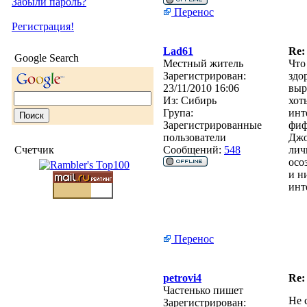
Забыли пароль?
Перенос
Регистрация!
Lad61
Re:
Google Search
Местный житель
Что
Зарегистрирован:
здо
23/11/2010 16:06
выр
Из:
Сибирь
хот
Група:
инт
Зарегистрированные
фиф
пользователи
Джо
Счетчик
Сообщений:
548
лич
осо
и н
инт
Перенос
petrovi4
Re:
Частенько пишет
Не 
Зарегистрирован: