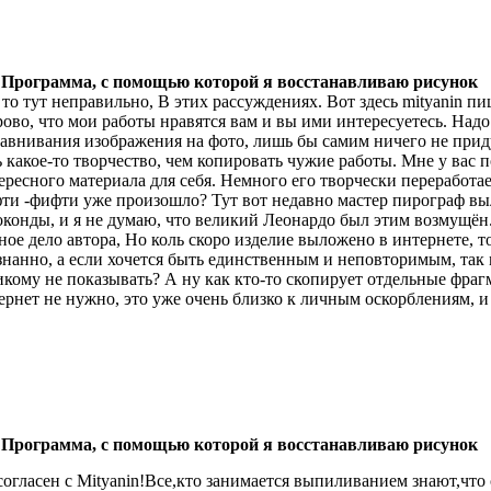
 Программа, с помощью которой я восстанавливаю рисунок
 то тут неправильно, В этих рассуждениях. Вот здесь mityanin пи
рово, что мои работы нравятся вам и вы ими интересуетесь. Над
авнивания изображения на фото, лишь бы самим ничего не приду
ь какое-то творчество, чем копировать чужие работы. Мне у вас
ересного материала для себя. Немного его творчески переработае
ти -фифти уже произошло? Тут вот недавно мастер пирограф вы
конды, и я не думаю, что великий Леонардо был этим возмущён.
ное дело автора, Но коль скоро изделие выложено в интернете, то
знанно, а если хочется быть единственным и неповторимым, так 
икому не показывать? А ну как кто-то скопирует отдельные фра
ернет не нужно, это уже очень близко к личным оскорблениям, 
 Программа, с помощью которой я восстанавливаю рисунок
согласен с Mityanin!Все,кто занимается выпиливанием знают,что