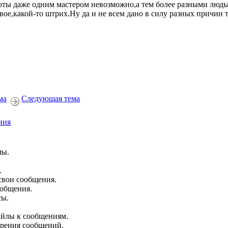
оты даже одним мастером невозможно,а тем более разными люд
свое,какой-то штрих.Ну да и не всем дано в силу разных причин 
ма
Следующая тема
ния
мы.
.
свои сообщения.
ообщения.
сы.
йлы к сообщениям.
брения сообщений.