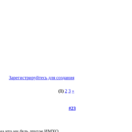
Зарегистрируйтесь для создания
(1)
2
3
»
#23
 на что ни будь другое ИМХО