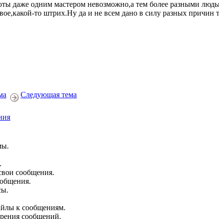
оты даже одним мастером невозможно,а тем более разными люд
свое,какой-то штрих.Ну да и не всем дано в силу разных причин 
ма
Следующая тема
ния
мы.
.
свои сообщения.
ообщения.
сы.
йлы к сообщениям.
брения сообщений.