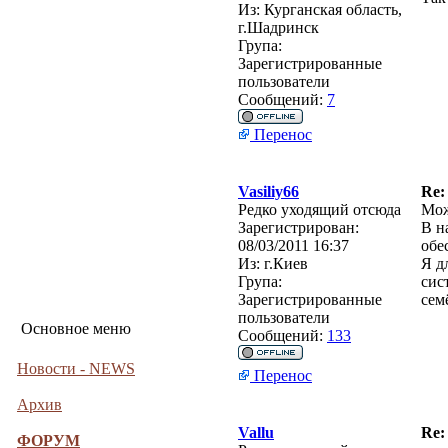
Из:
Курганская область,
г.Шадринск
Група:
Зарегистрированные
пользователи
Сообщений:
7
Перенос
Vasiliy66
Re:
Редко уходящий отсюда
Мож
Зарегистрирован:
В н
08/03/2011 16:37
обе
Из:
г.Киев
Я д
Група:
сис
Зарегистрированные
сем
пользователи
Основное меню
Сообщений:
133
Новости - NEWS
Перенос
Архив
Vallu
Re:
ФОРУМ