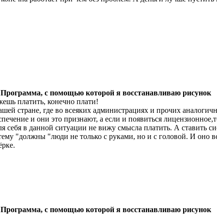
 Программа, с помощью которой я восстанавливаю рисунок
ешь платить, конечно плати!
ашей стране, где во всеяких администрациях и прочих аналогичн
спечение и они это признают, а если и появиться лицензионное,т
ля себя в данной ситуации не вижу смысла платить. А ставить с
тему "должны "люди не только с руками, но и с головой. И оно в
ёрке.
 Программа, с помощью которой я восстанавливаю рисунок