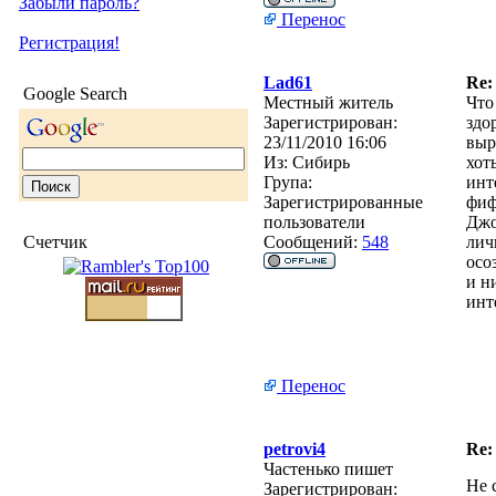
Забыли пароль?
Перенос
Регистрация!
Lad61
Re:
Google Search
Местный житель
Что
Зарегистрирован:
здо
23/11/2010 16:06
выр
Из:
Сибирь
хот
Група:
инт
Зарегистрированные
фиф
пользователи
Джо
Счетчик
Сообщений:
548
лич
осо
и н
инт
Перенос
petrovi4
Re:
Частенько пишет
Не 
Зарегистрирован: