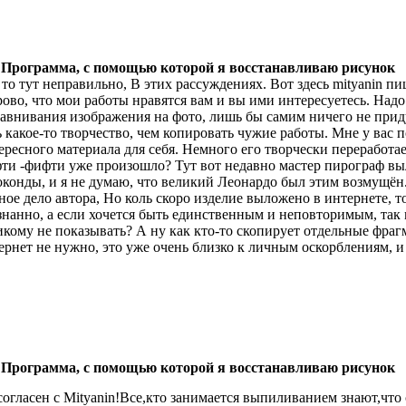
 Программа, с помощью которой я восстанавливаю рисунок
 то тут неправильно, В этих рассуждениях. Вот здесь mityanin пи
рово, что мои работы нравятся вам и вы ими интересуетесь. Над
авнивания изображения на фото, лишь бы самим ничего не приду
ь какое-то творчество, чем копировать чужие работы. Мне у вас
ересного материала для себя. Немного его творчески переработае
ти -фифти уже произошло? Тут вот недавно мастер пирограф вы
конды, и я не думаю, что великий Леонардо был этим возмущён.
ное дело автора, Но коль скоро изделие выложено в интернете, то
знанно, а если хочется быть единственным и неповторимым, так 
икому не показывать? А ну как кто-то скопирует отдельные фра
ернет не нужно, это уже очень близко к личным оскорблениям, 
 Программа, с помощью которой я восстанавливаю рисунок
согласен с Mityanin!Все,кто занимается выпиливанием знают,что