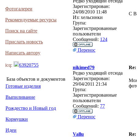
Редко уходящий отсюда
Зарегистрирован:
Фотогалереи
24/08/2010 11:48
С В
Из:
хельсинки
Рекомендуемые ресурсы
Група:
Зарегистрированные
Поиск на сайте
пользователи
Сообщений:
124
Прислать новость
Перенос
Написать автору
icq:
63920755
nikimed79
Re:
Редко уходящий отсюда
Зарегистрирован:
База объектов и документов
Мож
29/04/2011 21:34
фот
Готовые изделия
Група:
Зарегистрированные
Выпиливание
пользователи
Сообщений:
77
Рождество и Новый год
Перенос
Кормушки
Идеи
Vallu
Re: