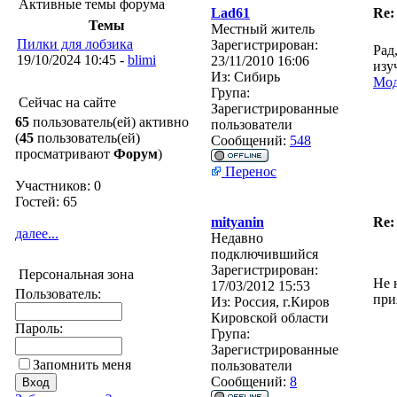
Активные темы форума
Lad61
Re:
Темы
Местный житель
Пилки для лобзика
Зарегистрирован:
Рад
19/10/2024 10:45 -
blimi
23/11/2010 16:06
изу
Из:
Сибирь
Мод
Група:
Сейчас на сайте
Зарегистрированные
65
пользователь(ей) активно
пользователи
(
45
пользователь(ей)
Сообщений:
548
просматривают
Форум
)
Перенос
Участников: 0
Гостей: 65
mityanin
Re:
далее...
Недавно
подключившийся
Зарегистрирован:
Персональная зона
Не 
17/03/2012 15:53
Пользователь:
при
Из:
Россия, г.Киров
Кировской области
Пароль:
Група:
Зарегистрированные
Запомнить меня
пользователи
Сообщений:
8