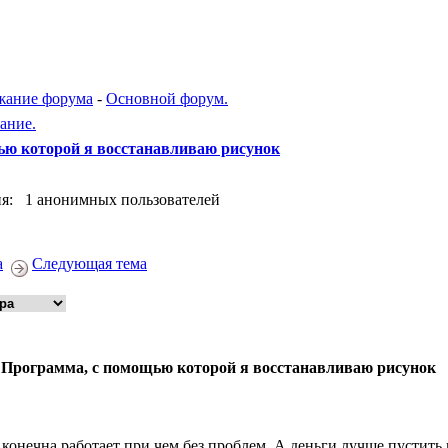
жание форума
-
Основной форум.
ание.
ью которой я восстанавливаю рисунок
я: 1 анонимных пользователей
а
Следующая тема
 Программа, с помощью которой я восстанавливаю рисунок
 конечна работает при чем без проблем. А деньги лучше пустить