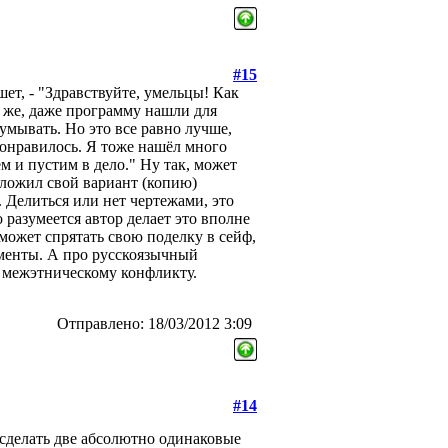
#15
шет, - "Здравствуйте, умельцы! Как
о же, даже программу нашли для
мывать. Но это все равно лучше,
 понравилось. Я тоже нашёл много
м и пустим в дело." Ну так, может
ложил свой вариант (копию)
 Делиться или нет чертежами, это
 разумеется автор делает это вполне
может спрятать свою поделку в сейф,
гменты. А про русскоязычный
и межэтническому конфликту.
Отправлено: 18/03/2012 3:09
#14
 сделать две абсолютно одинаковые